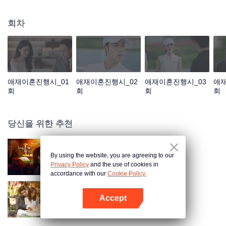
게 되었다. 두 사람이 다시 만났고, 잘못된 감정 표현으로 오해가 깊어졌다. 푸옌
청은 성몐이 바로 펜니이며 그녀가 임신한 사실을 알고 후회했으며 온갖 노력을
회차
다해 관계를 회복하려고 했다. 두 사람은 오해를 풀고 서로의 진심을 확인한 후,
함께 살아가기로 결심한다.
애재이혼진행시_01
애재이혼진행시_02
애재이혼진행시_03
애재
회
회
회
회
당신을 위한 추천
By using the website, you are agreeing to our
보보심험
Privacy Policy
and the use of cookies in
accordance with our
Cookie Policy.
Accept
이애위계
앱 열기