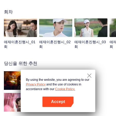
게 되었다. 두 사람이 다시 만났고, 잘못된 감정 표현으로 오해가 깊어졌다. 푸옌
청은 성몐이 바로 펜니이며 그녀가 임신한 사실을 알고 후회했으며 온갖 노력을
회차
다해 관계를 회복하려고 했다. 두 사람은 오해를 풀고 서로의 진심을 확인한 후,
함께 살아가기로 결심한다.
애재이혼진행시_01
애재이혼진행시_02
애재이혼진행시_03
애재
회
회
회
회
당신을 위한 추천
By using the website, you are agreeing to our
보보심험
Privacy Policy
and the use of cookies in
accordance with our
Cookie Policy.
Accept
심동적타
앱 열기