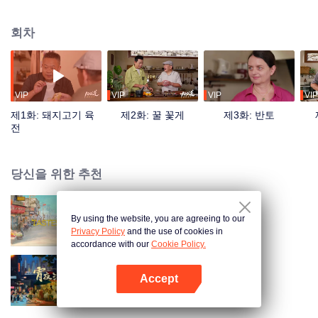
스러운 방식으로 옛 시절 사람들의 입맛을 선보이며 다양한 음식을 통해 그 시
절의 역사와 이야기를 풀어낸다. 중국 전통 문화를 사랑하는 대만의 작가이자
회차
문학가인 가오원치가 “메인 쉐프”가 되어 미식, 문화 등 영역의 연예인 게스트를
초대해 밝은 분위기 속에서 천백 년 전 옛날 음식들에 대해 알아보는 전통 문화
와 생활 지식이 접목된 특별한 시간을 마련하고자 한다.
VIP
VIP
VIP
VIP
제1화: 돼지고기 육
제2화: 꿀 꽃게
제3화: 반토
전
당신을 위한 추천
By using the website, you are agreeing to our
China Beyond Tastes
Privacy Policy
and the use of cookies in
accordance with our
Cookie Policy.
Accept
Taste Humanity at Night S2
앱 열기