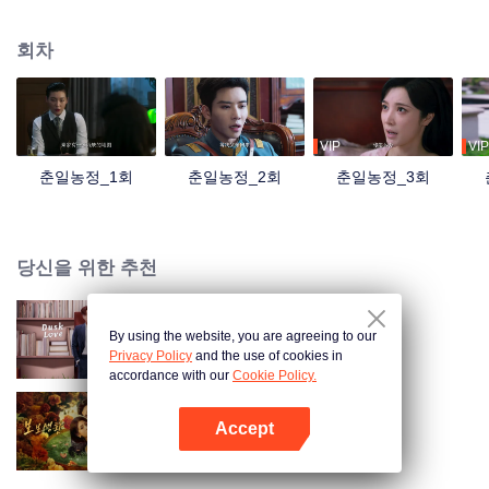
번이 방해를 받게 된다. 친커원은 복수심을 품고 돌아와 원위눙이 사랑 사기꾼
인 것을 폭로하겠다고 맹세한다. 두 사람은 날카롭게 맞서지만, 계속 주위를 맴
회차
도는 동안 정이 더욱 깊어진다.
VIP
VIP
춘일농정_1회
춘일농정_2회
춘일농정_3회
당신을 위한 추천
By using the website, you are agreeing to our
모색심적
Privacy Policy
and the use of cookies in
accordance with our
Cookie Policy.
Accept
보보생환
앱 열기