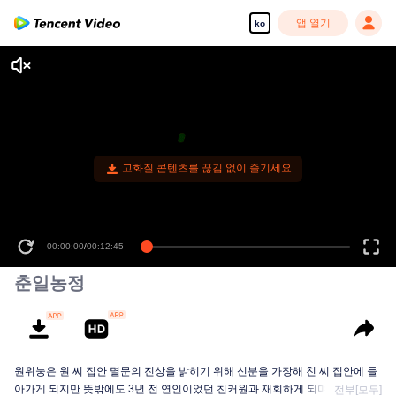
앱 열기
ko
고화질 콘텐츠를 끊김 없이 즐기세요
00:00:00
/
00:12:45
춘일농정
원위눙은 원 씨 집안 멸문의 진상을 밝히기 위해 신분을 가장해 친 씨 집안에 들
아가게 되지만 뜻밖에도 3년 전 연인이었던 친커원과 재회하게 되며 임무에 번
전부[모두]