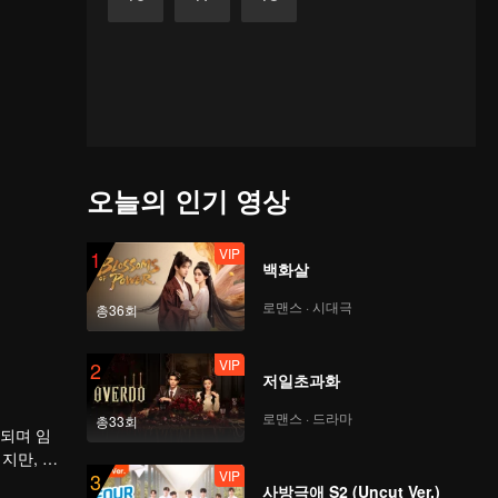
오늘의 인기 영상
VIP
1
백화살
로맨스 · 시대극
총36회
VIP
2
저일초과화
로맨스 · 드라마
총33회
 되며 임
지만, 계
VIP
3
사방극애 S2 (Uncut Ver.)