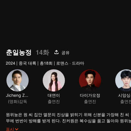
춘일농정
14화
공유
2024
|
중국 대륙
|
총18회
|
로맨스 · 드라마
Jicheng Zou
대연이
다이가오정
시앙싱
(영화)감독
출연진
출연진
출연
원위눙은 원 씨 집안 멸문의 진상을 밝히기 위해 신분을 가장해 친 씨
무에 번번이 방해를 받게 된다. 친커원은 복수심을 품고 돌아와 원위
속 주위를 맴도는 동안 정이 더욱 깊어진다.
표시