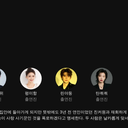
위
펑이항
린야둥
탄쿼쿼
진
출연진
출연진
출연진
 집안에 들아가게 되지만 뜻밖에도 3년 전 연인이었던 친커원과 재회하게
눙이 사랑 사기꾼인 것을 폭로하겠다고 맹세한다. 두 사람은 날카롭게 맞서