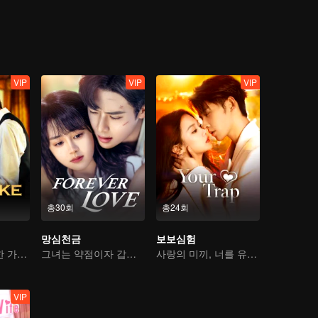
VIP
VIP
VIP
총30회
총24회
망심천금
보보심험
흑심 소년, 신비한 가수에게 빠지다
그녀는 약점이자 갑옷이다
사랑의 미끼, 너를 유혹하다
VIP