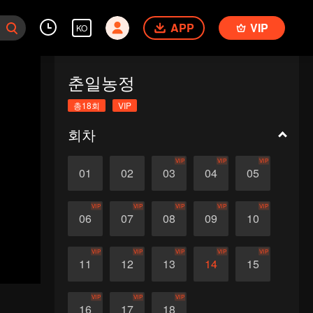
APP
VIP
KO
춘일농정
총18회
VIP
회차
VIP
VIP
VIP
01
02
03
04
05
VIP
VIP
VIP
VIP
VIP
06
07
08
09
10
VIP
VIP
VIP
VIP
VIP
11
12
13
14
15
VIP
VIP
VIP
16
17
18