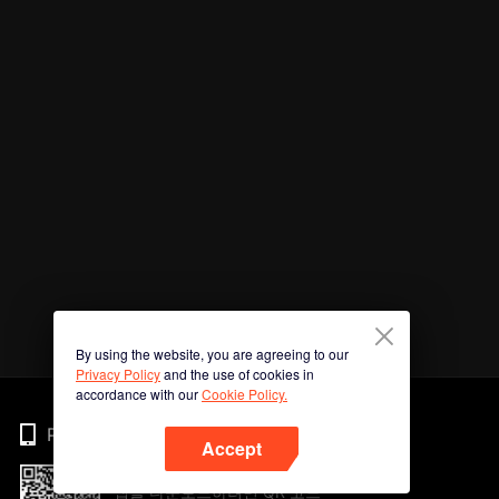
By using the website, you are agreeing to our
Privacy Policy
and the use of cookies in
accordance with our
Cookie Policy.
Phone
Accept
앱을 다운로드하려면 QR 코드