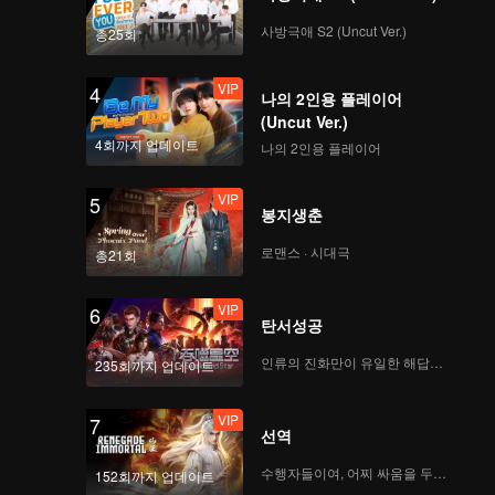
사방극애 S2 (Uncut Ver.)
총25회
VIP
4
나의 2인용 플레이어
(Uncut Ver.)
4회까지 업데이트
나의 2인용 플레이어
VIP
5
봉지생춘
로맨스 · 시대극
총21회
VIP
6
탄서성공
인류의 진화만이 유일한 해답이다
235회까지 업데이트
VIP
7
선역
수행자들이여, 어찌 싸움을 두려워하랴
152회까지 업데이트