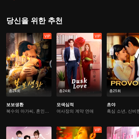
당신을 위한 추천
VIP
VIP
총24회
총24회
총25회
보보생환
모색심적
초야
복수의 아가씨, 혼인을 미끼로 재벌가에 시집간다
여사장의 계약 연애
VIP