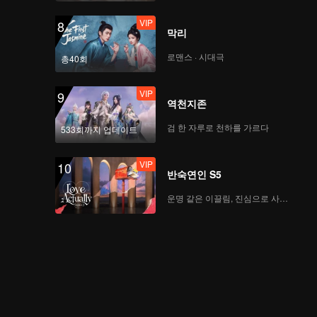
VIP
8
막리
로맨스 · 시대극
총40회
VIP
9
역천지존
검 한 자루로 천하를 가르다
533회까지 업데이트
VIP
10
반숙연인 S5
운명 같은 이끌림, 진심으로 사랑하다