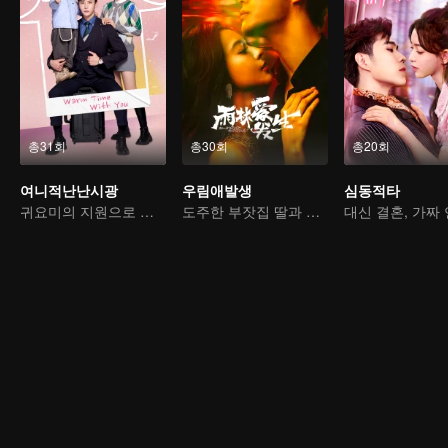
총31회
총30회
총20회
여니적난난시광
우림애발생
심동적타
귀요미의 지원으로 가짜 부부에서 진짜 로맨스로
도주한 부잣집 딸과 거친 킬러의 쌍방 구원