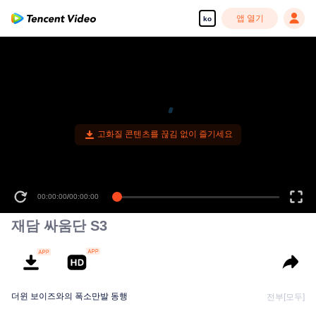
앱 열기
ko
고화질 콘텐츠를 끊김 없이 즐기세요
00:00:00
/
00:00:00
재담 싸움단 S3
더윈 보이즈와의 폭소만발 동행
전부[모두]