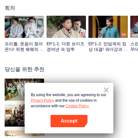
회차
VIP
VIP
프리퀄: 웃음이 찾아
EP.1-1: 더윈 보이즈
EP.1-2: 만담계의 정
스핀
온다! 위첸 웨웨의 경
경여년 속 암투
상 대결! 궈더강과 위
무대
호원으로 재취업
첸의 역습
유
당신을 위한 추천
My Youth
By using the website, you are agreeing to our
Privacy Policy
and the use of cookies in
accordance with our
Cookie Policy.
원더랜드 주니어 S4
Accept
앱 열기