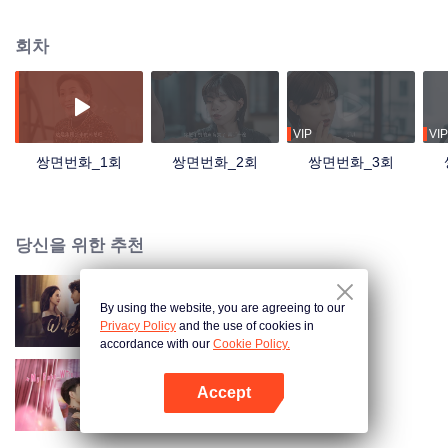
히 일어난 게 아니라는 것을 깨닫게 된다. 한편, 치중 그룹의 신임 대표 한이청도
암암리에 그룹에서 다년간 불법으로 신약을 테스트한 사건을 조사하고 있었다.
회차
그러다 이혼한 미유와 한이청이 손을 잡고 사건 배후를 조사하게 된다.
VIP
VIP
쌍면번화_1회
쌍면번화_2회
쌍면번화_3회
당신을 위한 추천
By using the website, you are agreeing to our
Wife's Revenge
Privacy Policy
and the use of cookies in
accordance with our
Cookie Policy.
Accept
심동적타
앱 열기