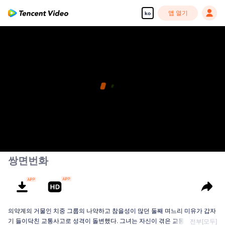
앱 열기
ko
쌍면번화
의약계의 거물인 치중 그룹의 나약하고 참을성이 많던 둘째 며느리 미유가 갑자
기 들이닥친 교통사고로 성격이 돌변했다. 그녀는 자신이 겪은 교통사고가 우연
전부[모두]