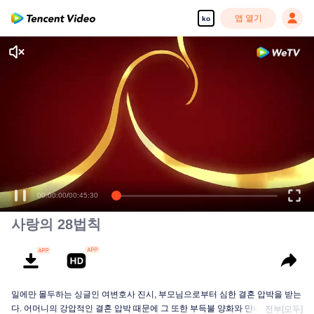
앱 열기
ko
고화질 콘텐츠를 끊김 없이 즐기세요
00:00:00
/
00:45:30
사랑의 28법칙
일에만 몰두하는 싱글인 여변호사 진시, 부모님으로부터 심한 결혼 압박을 받는
다. 어머니의 강압적인 결혼 압박 때문에 그 또한 부득불 양화와 만나게 된다. 그
전부[모두]