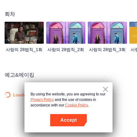
리하여 결혼을 원하지 않는 두 사람은 쿵짝이 맞아 민정국으로 달려가게 되며
결혼증을 받고 합법적인 부부가 된다. 환장할 것 같은 것은 양가 부모님이 이상
회차
함을 눈치챘다는 것이다. 진시의 전남친 또한 이때에 로펌에 입사한다. 위기가
거듭되는 와중에 진시와 양화는 차츰 정이 들게 되며 의외로 진정한 사랑을 얻
게 되어 손잡고 더욱 아름다운 행복한 삶을 위해 달려간다.
사랑의 28법칙_1회
사랑의 28법칙_2회
사랑의 28법칙_3회
사
예고&메이킹
By using the website, you are agreeing to our
Loading…
Privacy Policy
and the use of cookies in
accordance with our
Cookie Policy.
Accept
앱 열기