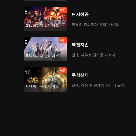
VIP
8
탄서성공
인류의 진화만이 유일한 해답이다
235회까지 업데이트
VIP
9
역천지존
검 한 자루로 천하를 가르다
534회까지 업데이트
VIP
10
무상신제
선왕, 각성 후 만계의 정상에 올라
611회까지 업데이트