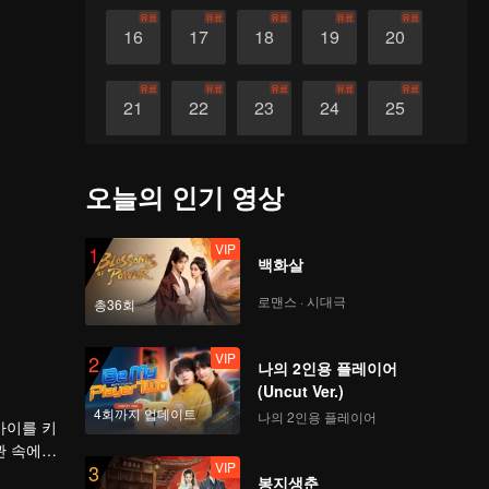
유료
유료
유료
유료
유료
16
17
18
19
20
유료
유료
유료
유료
유료
21
22
23
24
25
유료
유료
유료
유료
유료
26
27
28
29
30
오늘의 인기 영상
VIP
1
백화살
로맨스 · 시대극
총36회
VIP
2
나의 2인용 플레이어
(Uncut Ver.)
4회까지 업데이트
나의 2인용 플레이어
아이를 키
관 속에서
VIP
3
봉지생춘