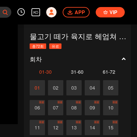
APP
VIP
KO
물고기 떼가 육지로 헤엄쳐 갈 때
총72회
유료
회차
01-30
31-60
61-72
01
02
03
04
05
유료
유료
유료
유료
유료
06
07
08
09
10
유료
유료
유료
유료
유료
11
12
13
14
15