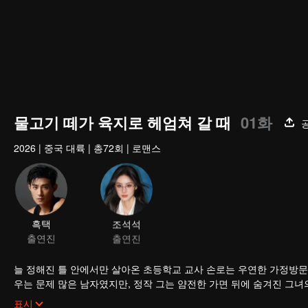
물고기 떼가 육지로 헤엄쳐 갈 때
01화
2026
|
중국 대륙
|
총72회
|
로맨스
흑택
조석석
출연진
출연진
늘 정해진 틀 안에서만 살아온 초등학교 교사 손로는 우연한 가정방문
우는 문제 많은 남자였지만, 정작 그는 얌전한 가면 뒤에 숨겨진 그
두 사람은 서서히 서로에게 다가간다.
표시