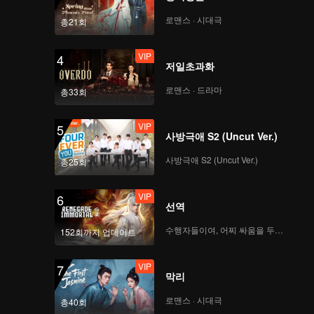
로맨스 · 시대극
총21회
VIP
4
저일초과화
로맨스 · 드라마
총33회
VIP
5
사방극애 S2 (Uncut Ver.)
사방극애 S2 (Uncut Ver.)
총25회
VIP
6
선역
수행자들이여, 어찌 싸움을 두려워하랴
152회까지 업데이트
VIP
7
막리
로맨스 · 시대극
총40회