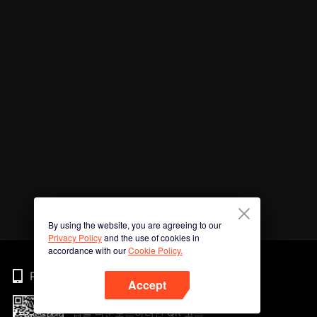
By using the website, you are agreeing to our
Privacy Policy
and the use of cookies in
accordance with our
Cookie Policy.
Phone
Accept
앱을 다운로드하려면 QR 코드