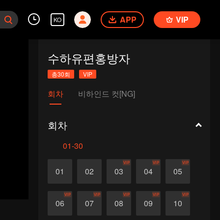
APP
VIP
KO
수하유편홍방자
총30회
VIP
회차
비하인드 컷[NG]
회차
01-30
VIP
VIP
VIP
01
02
03
04
05
VIP
VIP
VIP
VIP
VIP
06
07
08
09
10