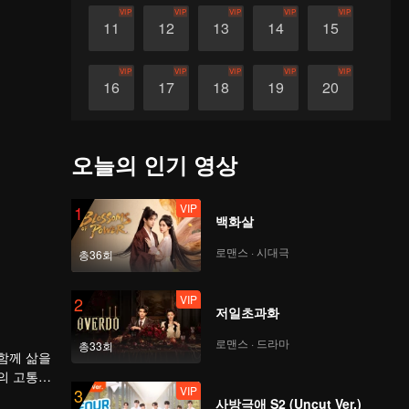
VIP
VIP
VIP
VIP
VIP
11
12
13
14
15
VIP
VIP
VIP
VIP
VIP
16
17
18
19
20
VIP
VIP
VIP
VIP
VIP
21
22
23
24
25
오늘의 인기 영상
VIP
VIP
VIP
VIP
VIP
26
27
28
29
30
VIP
1
백화살
로맨스 · 시대극
총36회
VIP
2
저일초과화
로맨스 · 드라마
총33회
함께 삶을
의 고통을
VIP
3
제나 서로
사방극애 S2 (Uncut Ver.)