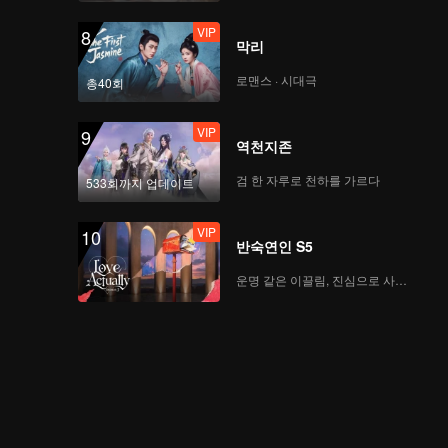
VIP
8
막리
로맨스 · 시대극
총40회
VIP
9
역천지존
검 한 자루로 천하를 가르다
533회까지 업데이트
VIP
10
반숙연인 S5
운명 같은 이끌림, 진심으로 사랑하다