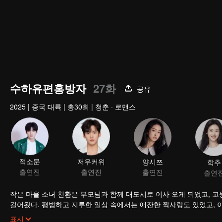
수하유편홍방자
27화
공유
2025
|
중국 대륙
|
총30회
|
청춘 · 로맨스
적소문
저우커위
양시쯔
학추
출연진
출연진
출연진
출연
작은 마을 소녀 천환은 부모님과 함께 대도시로 이사 오게 되었고, 고
걸어왔다. 평범하고 지루한 일상 속에서는 애잔한 짝사랑도 있었고, 이
견디고, 마침내 그들은 고등학교 시절에 상상했던 것과는 완전히 다르
표시