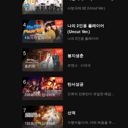
사방극애 S2 (Uncut Ver.)
총25회
VIP
4
나의 2인용 플레이어
(Uncut Ver.)
4회까지 업데이트
나의 2인용 플레이어
VIP
5
봉지생춘
로맨스 · 시대극
총21회
VIP
6
탄서성공
인류의 진화만이 유일한 해답이다
235회까지 업데이트
VIP
7
선역
수행자들이여, 어찌 싸움을 두려워하랴
152회까지 업데이트