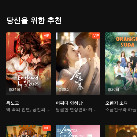
곁에 있었고, 한 번도 헤어지지 않았다는 것이다.
당신을 위한 추천
VIP
VIP
총24회
총30회
총20회
옥노교
어쩌다 연하남
오렌지 소다
벽 속의 인연, 궁전의 사랑
달콤한 연상연하 커플, 미인의 강압적인 사랑
VIP