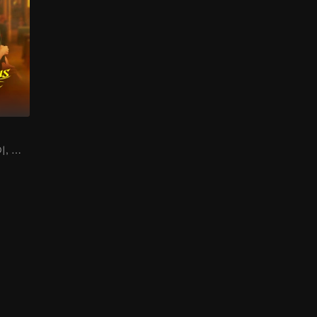
장수앙vs통따웨이, 이해관계가 얽힌 대결