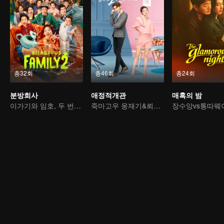
총32회
총46회
총24회
분방희사
애정적개관
매혹의 밤
이가기와 임호, 두 번째 호흡 맞추는 중국풍 코미디
죽마고우 웅재기&뢰우몽