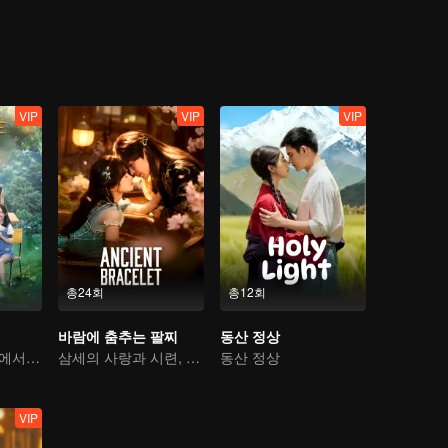
VIP
VIP
VIP
총24회
총12회
바람에 춤추는 팔찌
동산 정상
소꿉친구와 하늘에서 떨어진 인연, 운명은 쟁취하는 것
삼세의 사랑과 시련, 쉽게 풀 수 없다
동산 정상
VIP