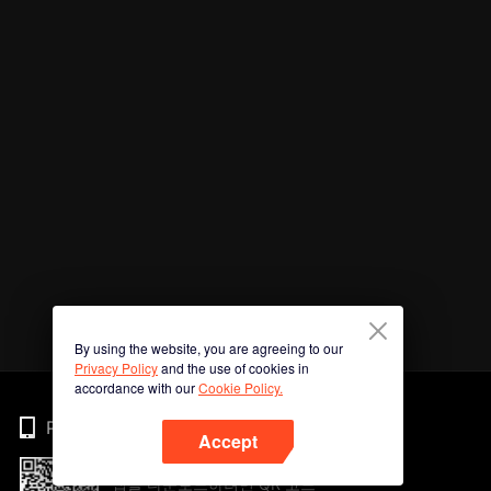
By using the website, you are agreeing to our
Privacy Policy
and the use of cookies in
accordance with our
Cookie Policy.
Phone
Accept
앱을 다운로드하려면 QR 코드