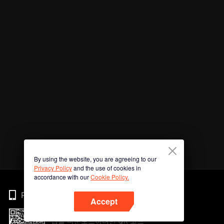
By using the website, you are agreeing to our
Privacy Policy
and the use of cookies in
accordance with our
Cookie Policy.
Phone
Accept
앱을 다운로드하려면 QR 코드