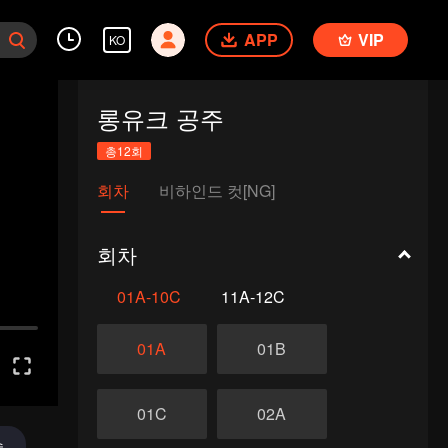
APP
VIP
KO
롱유크 공주
총12회
회차
비하인드 컷[NG]
회차
01A-10C
11A-12C
01A
01B
01C
02A