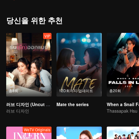
앞을 가로지르는 것을 본 것과 같은 리듬이다. 그래서 그는 갑자기 
니가는 일을 수락합니다. 한 가지 교환은 국가가 그녀를 에메랄드 시티로
그녀를 집으로 데려오기로 결정했다.
이 광고의 취직은 필연적으로 적을 만드는 것이다. 즉, 이 작품을 눈
작했다. 그러나 가문을 보호하는 국가는 항상 있었다.
당신을 위한 추천
그러나 실제로 에메랄드 시티로 돌아가는 것이 생각보다 쉽지 않았다
믿지 않았다. 결국 그는 자신이 람텝과 같은 얼굴을 가지고 있다는 것
드 시티에서 방콕으로
VIP
총8회
12D회까지 업데이트
총20회
러브 디자인 (Uncut Ver.)
Mate the series
러브 디자인
WeTV Originals