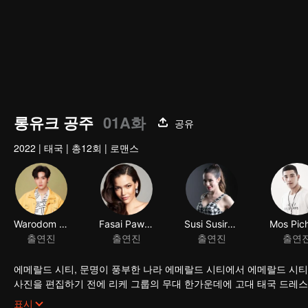
롱유크 공주
01A화
공유
2022
|
태국
|
총12회
|
로맨스
Warodom Khemmonta
Fasai Paweensuda Druin
출연진
출연진
에메랄드 시티, 문명이 풍부한 나라 에메랄드 시티에서 에메랄드 시
사진을 편집하기 전에 리케 그룹의 무대 한가운데에 고대 태국 드레스를
서 여기에 왔다. 그녀는 사람들이 무슨 일이 일어났는지 놀라도록 도망쳤다. 유명한 광고 회사 CEO인 주(州)가 고대 태국 드레스를 입은 젊은 여성이 차
자, 이야기가 전개되는 것은 주 고객이 광고 모델로 가니카를 필요로 
표시