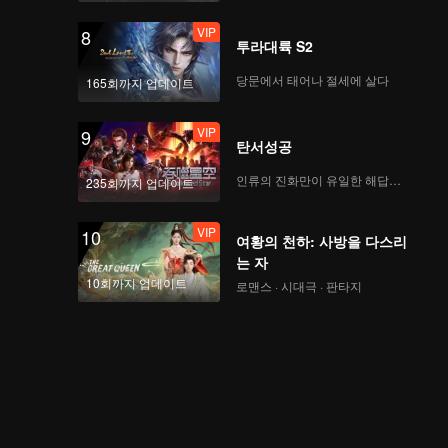
VIP
8
투라대륙 S2
당문에서 태어나 절세에 살다
165회까지 업데이트
VIP
9
탄서성공
인류의 진화만이 유일한 해답이다
235회까지 업데이트
VIP
10
여황의 천하: 사방을 다스리
는 자
10회까지 업데이트
로맨스 · 시대극 · 판타지