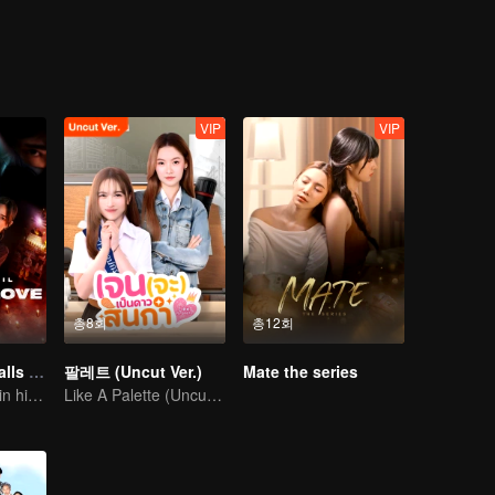
브레이크를 밟았다. 주(州)는 그녀가 교통사고로 뇌진탕을 받았다고 생각했
 데려가는 방법을 찾는 것을 도와야 한다는 것입니다. 그러나 ...
앞에서 가로챈 모델 폴라. 그 후 폴라는 다양한 가문을 괴롭히는 방법을 생
. 수티는 에메랄드 시티로 데려오는 것을 이용하려고 생각했을 때 국가는
을 알게 되었다. 가니카의 경호원 수티는 쉽게 포기하지 않았다. 그는 그
 시간을 건너왔다는 사실을 밝혔다. 공주가 사라진 비밀을 알고 골동품 가게를 열었죠. 그가 원하는 게 뭘까?
VIP
VIP
총8회
총12회
When a Snail Falls in Love 2023
팔레트 (Uncut Ver.)
Mate the series
Thassapak Hsu in his leading role in this series featuring two ace investigators
Like A Palette (Uncut Ver.)