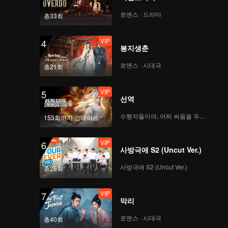
기 때문에
각하기 시
로맨스 · 드라마
총33회
07A
07B
 수티를
VIP
4
가 에메랄
봉지생춘
07C
08A
로맨스 · 시대극
총21회
08B
08C
VIP
5
선역
수행자들이여, 어찌 싸움을 두려워하랴
09A
09B
153회까지 업데이트
VIP
6
사방극애 S2 (Uncut Ver.)
09C
10A
사방극애 S2 (Uncut Ver.)
총25회
10B
10C
VIP
7
막리
로맨스 · 시대극
총40회