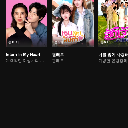
총10회
총8회
총8회
Intern In My Heart
팔레트
너를 많이 사랑
매력적인 여상사의 마음를 사로잡은 강아지 남친
팔레트