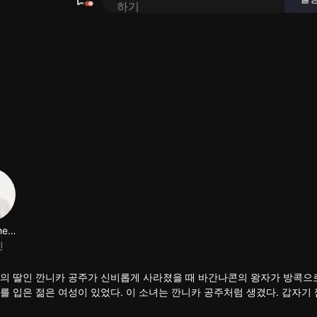
티의 딸인 깐니카 공주가 신비롭게 사라졌을 때 바간나콘의 왕자가 방콕으
 입은 젊은 여성이 있었다. 이 소녀는 깐니카 공주처럼 생겼다. 갑자기 
할 때입니다. 가니가는 국가가 그녀의 가족이기 때문에 선택의 여지가 없습