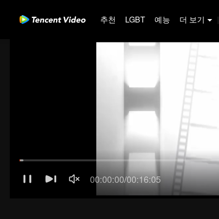
추천
LGBT
예능
더 보기
|