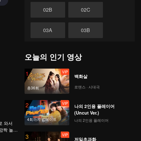
02B
02C
03A
03B
03C
04A
오늘의 인기 영상
04B
04C
VIP
1
백화살
로맨스 · 시대극
총36회
05A
05B
VIP
2
나의 2인용 플레이어
05C
06A
(Uncut Ver.)
4회까지 업데이트
나의 2인용 플레이어
로 와서
깜짝 놀라
06B
06C
VIP
3
니다. 가
저일초과화