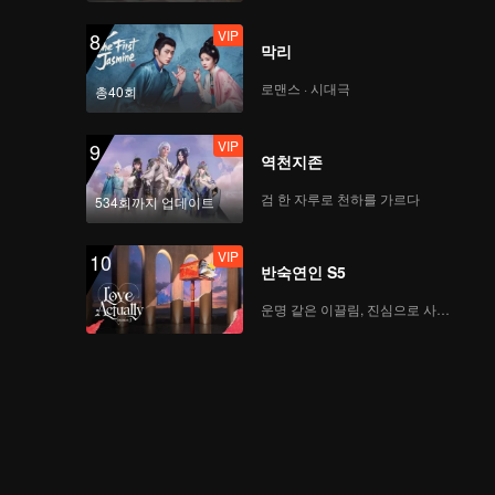
VIP
8
막리
로맨스 · 시대극
총40회
VIP
9
역천지존
검 한 자루로 천하를 가르다
534회까지 업데이트
VIP
10
반숙연인 S5
운명 같은 이끌림, 진심으로 사랑하다