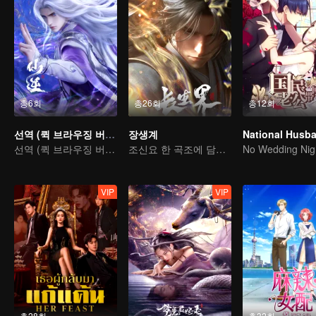
총6회
총26회
총12회
선역 (퀵 브라우징 버전)
장생계
선역 (퀵 브라우징 버전)
조신요 한 곡조에 담아내는 피와 눈물
No Wedding Nig
VIP
VIP
총28회
총32회