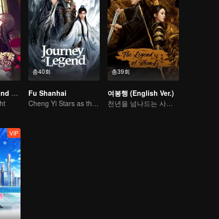
총40회
총39회
National Husband Bring Home SS1
Fu Shanhai
여봉행 (English Ver.)
ht
Cheng Yi Stars as the Legendary Hero of Divine Land
천년을 넘나드는 사랑 이야기
VIP