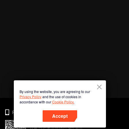
By using the website, you are agreeing to our
Privacy Policy
and the use of cookies in
accordance with our
Cookie Policy.
Phone
Accept
앱을 다운로드하려면 QR 코드