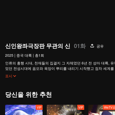
신인왕좌극장판 무관의 신
01화
공유
2025
|
중국 대륙
|
총1회
인류의 흥행 시대, 천재들의 집결지 그 자체였던 6년 전 성마 대륙, 
었던 전성시대에 음모와 욕망이 뿌리를 내리기 시작했고 점차 세계를
의 신앙에서 벗어나 망령 천재로 변신하여 혼자의 힘으로 세계와 인류
표시
당신을 위한 추천
VIP
VIP
WeTV