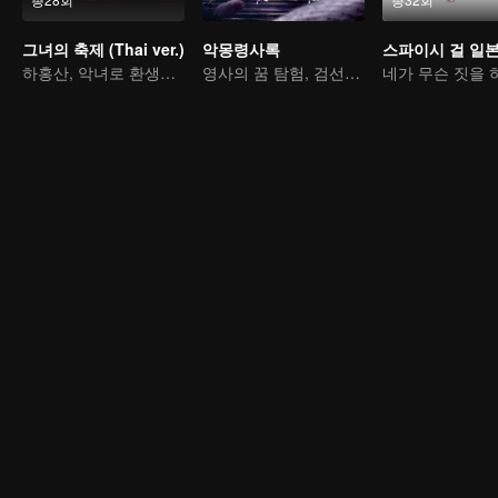
그녀의 축제 (Thai ver.)
악몽령사록
하홍산, 악녀로 환생해 복수를 한다
영사의 꿈 탐험, 검선의 과거를 엿보다