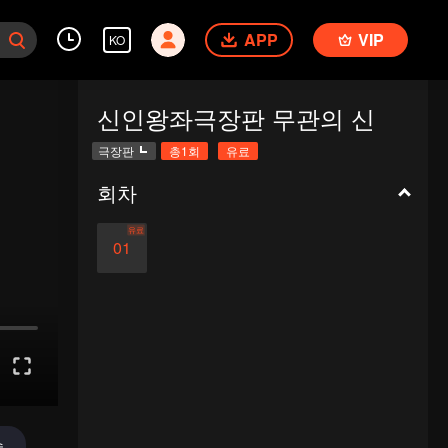
APP
VIP
KO
신인왕좌극장판 무관의 신
극장판
총1회
유료
회차
유료
01