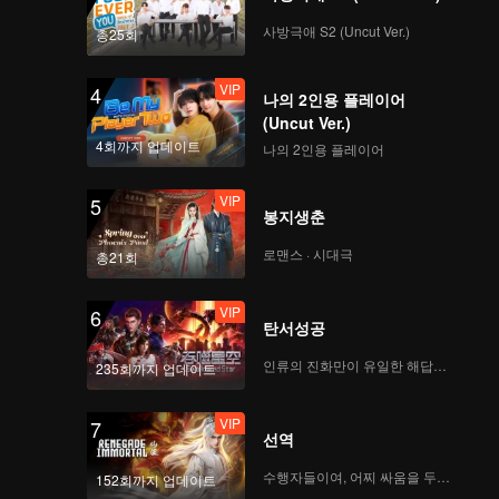
사방극애 S2 (Uncut Ver.)
총25회
VIP
4
나의 2인용 플레이어
(Uncut Ver.)
4회까지 업데이트
나의 2인용 플레이어
VIP
5
봉지생춘
로맨스 · 시대극
총21회
VIP
6
탄서성공
인류의 진화만이 유일한 해답이다
235회까지 업데이트
VIP
7
선역
수행자들이여, 어찌 싸움을 두려워하랴
152회까지 업데이트