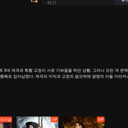
유독 3대 제국과 휘황 교정이 서로 기싸움을 하던 상황, 그러나 모든 게 완
 통째로 집어삼켰다. 제국의 이익과 교정의 음모하에 광명의 아들 이라커
를 향해 역대급 치열한 복수극을 펼친다.
오리지널
VIP
VIP