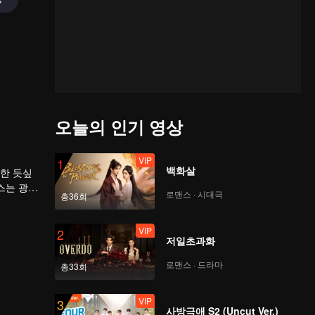
오늘의 인기 영상
VIP
1
백화살
벽한 듯싶
스는 광명
로맨스 · 시대극
총36회
VIP
2
저일초과화
로맨스 · 드라마
총33회
VIP
3
사방극애 S2 (Uncut Ver.)