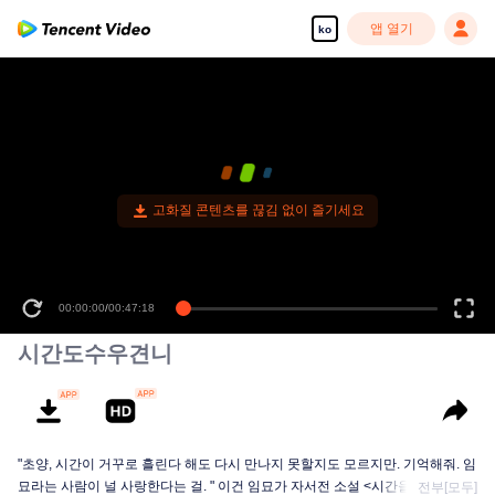
앱 열기
ko
고화질 콘텐츠를 끊김 없이 즐기세요
00:00:00
/
00:47:18
시간도수우견니
"초양, 시간이 거꾸로 흘린다 해도 다시 만나지 못할지도 모르지만. 기억해줘. 임
묘라는 사람이 널 사랑한다는 걸. " 이건 임묘가 자서전 소설 <시간을 거슬러 너
전부[모두]