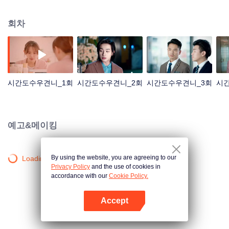
를 만난다>의 첫 문장이다. 33세의 임묘는 쉐어 자전거, 휴대폰 결제, 배달앱 다
없던 시대에서 우연히 초양을 만난다. 두 사람은 처음엔 서로를 못마땅했지만
회차
함께 일하는 상사, 부하직원의 관계로 된다. 임묘는 항상 초양의 새로운 세계의
문을 열어주고 능력없는 사장의 머리속에 가득차는 비현실적인 사업 계획도 모
두 실행에 옮기려는 생각을 든다. 초양은 자신보다 8살이나 많은 이 여자의 가장
약한 모습도 보게 된다. 10년 전 헤어진 뒤 임묘는 나약했던 자신과 이별하기 위
해 개명까지 불사한다. 하지만 강한 겉모습의 그녀도 여전히 설례하고 보호받기
를 원하는 소녀일 뿐이다. 어느새 임묘의 심장은 초양 때문에 두근대고 있다. 하
시간도수우견니_1회
시간도수우견니_2회
시간도수우견니_3회
시
지만 이때 초양과 임묘는 모든 음모의 배후이자 주모자가 임묘의 전 남자친구라
는 사실을 발견한다. 초양과 베다른 형인 소승균은 마치 왕자와 거지 같은 운명
으로 살아온다. 소승균은 달라지는 모습을 보여주기로 한다. 임모의 도움을 받
아 초양은 굉우그룹 내부 권력 쟁탈의 음모를 알아낸다. 임묘와 초양은 혼란스
예고&메이킹
러움과 우여곡절, 고통을 겪은 뒤 굉우그룹의 운명을 다시 쓰고 자신의 성장을
이룬 동시에 서로에 대한 사랑도 얻게 된다. "
By using the website, you are agreeing to our
Loading…
Privacy Policy
and the use of cookies in
accordance with our
Cookie Policy.
Accept
앱 열기