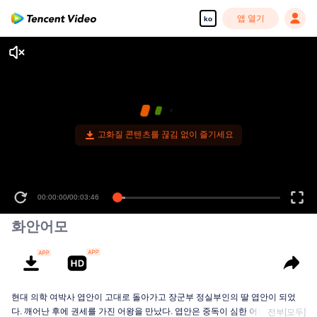
앱 열기
ko
고화질 콘텐츠를 끊김 없이 즐기세요
00:00:00
/
00:03:46
화안어모
현대 의학 여박사 엽안이 고대로 돌아가고 장군부 정실부인의 딸 엽안이 되었
다. 깨어난 후에 권세를 가진 어왕을 만났다. 엽안은 중독이 심한 어왕을 발견하
전부[모두]