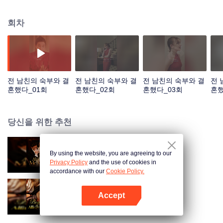
뒤, 오로지 '복수'만을 위해 강렬하게 돌아왔다. 그녀의 목표는 단 하나, 전 남친
의 재벌 숙부와 결혼하는 것. 마침내 그를 발견한 그녀는 욕실로 걸어 들어가 거
회차
침없이 고백한다. 하지만 그 순간, 상황은 급반전된다. "뭐라고?! 전 남친의 숙부
가 다른 사람이라고? 그럼 대체... 내 눈앞에 있는 이 남자는 누구지?"
전 남친의 숙부와 결
전 남친의 숙부와 결
전 남친의 숙부와 결
전 
혼했다_01회
혼했다_02회
혼했다_03회
혼했
당신을 위한 추천
By using the website, you are agreeing to our
그대여, 나만 편애해 줘
Privacy Policy
and the use of cookies in
accordance with our
Cookie Policy.
Accept
키스해줘, 나의 운명적 연인
앱 열기