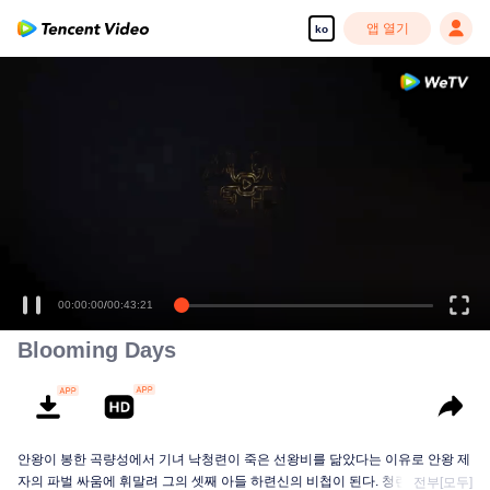
앱 열기
ko
00:00:00
/
00:43:21
Blooming Days
안왕이 봉한 곡량성에서 기녀 낙청련이 죽은 선왕비를 닮았다는 이유로 안왕 제
자의 파벌 싸움에 휘말려 그의 셋째 아들 하련신의 비첩이 된다. 청련은 처음에
전부[모두]