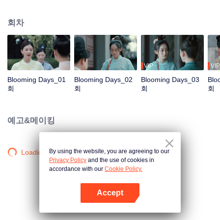
는 도망치려 하지만 하련신과 함께 흥망성쇠를 겪다가, 하련신이 백성들의 인심
을 품고 있는 것을 보고, 그의 곁에 남아 그의 포부를 함께 펼치기로 결심한다.
회차
VIP
VIP
Blooming Days_01
Blooming Days_02
Blooming Days_03
Blo
회
회
회
회
예고&메이킹
By using the website, you are agreeing to our
Loading…
Privacy Policy
and the use of cookies in
accordance with our
Cookie Policy.
Accept
앱 열기