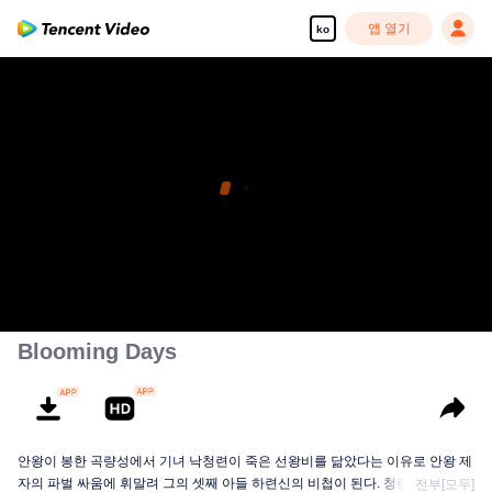
앱 열기
ko
Blooming Days
안왕이 봉한 곡량성에서 기녀 낙청련이 죽은 선왕비를 닮았다는 이유로 안왕 제
자의 파벌 싸움에 휘말려 그의 셋째 아들 하련신의 비첩이 된다. 청련은 처음에
전부[모두]