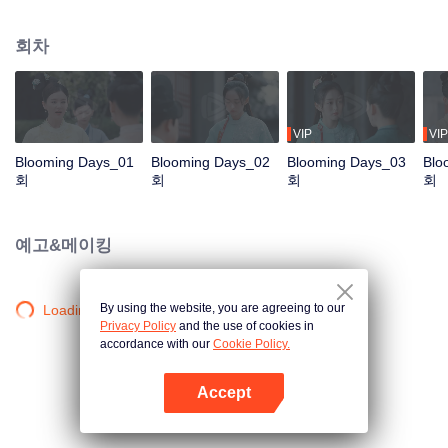
는 도망치려 하지만 하련신과 함께 흥망성쇠를 겪다가, 하련신이 백성들의 인심
을 품고 있는 것을 보고, 그의 곁에 남아 그의 포부를 함께 펼치기로 결심한다.
회차
VIP
VIP
Blooming Days_01
Blooming Days_02
Blooming Days_03
Blo
회
회
회
회
예고&메이킹
By using the website, you are agreeing to our
Loading…
Privacy Policy
and the use of cookies in
accordance with our
Cookie Policy.
Accept
앱 열기