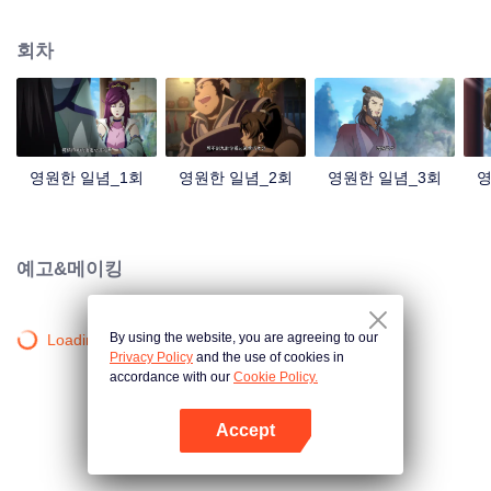
중국 만화계 거작, 시청자 여러분의 폭소를 자아내는 재미난 수선 이야기!
회차
영원한 일념_1회
영원한 일념_2회
영원한 일념_3회
영
예고&메이킹
By using the website, you are agreeing to our
Loading…
Privacy Policy
and the use of cookies in
accordance with our
Cookie Policy.
Accept
앱 열기