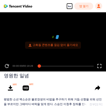
앱 열기
ko
고화질 콘텐츠를 끊김 없이 즐기세요
00:00:00
/
00:19:28
영원한 일념
평범한 소년 백소순은 불로장생의 비법을 추구하기 위해 거듭 선향을 피워 선인
을 부르지만 그때마다 벼락을 맞게 된다. 스승인 이청후 장좌를 만나고 나서야...
전부[모두]