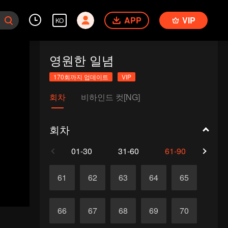
APP
VIP
KO
영원한 일념
170회까지 업데이트
VIP
회차
비하인드 컷[NG]
회차
01-30
31-60
61-90
91-1
61
62
63
64
65
66
67
68
69
70