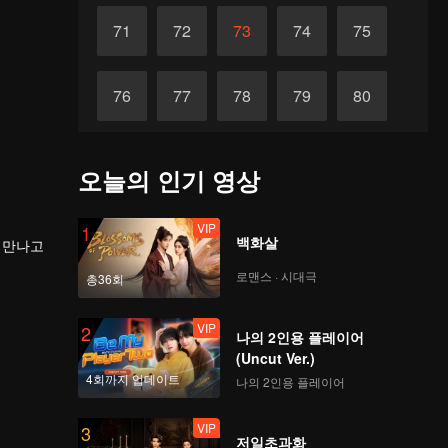
71
72
73
74
75
76
77
78
79
80
81
82
83
84
85
오늘의 인기 영상
86
87
88
89
90
VIP
1
백화살
 만나고
로맨스 · 시대극
총36회
VIP
2
나의 2인용 플레이어
(Uncut Ver.)
4회까지 업데이트
나의 2인용 플레이어
VIP
3
저일초과화