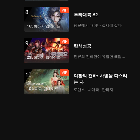
VIP
8
투라대륙 S2
당문에서 태어나 절세에 살다
165회까지 업데이트
VIP
9
탄서성공
인류의 진화만이 유일한 해답이다
235회까지 업데이트
VIP
10
여황의 천하: 사방을 다스리
는 자
10회까지 업데이트
로맨스 · 시대극 · 판타지