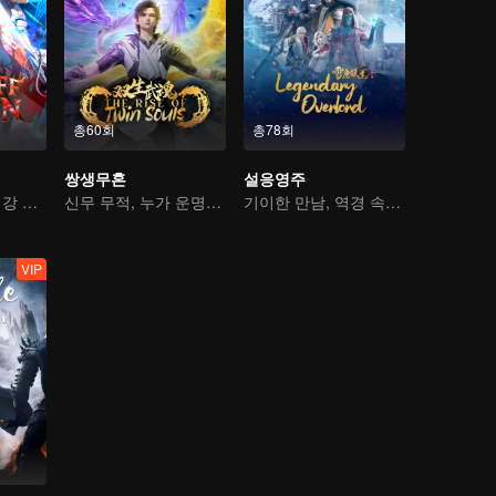
총60회
총78회
쌍생무혼
설응영주
치열한 마계의 최강 마왕
신무 무적, 누가 운명을 지배하나
기이한 만남, 역경 속에서 다시 살아난 소년
VIP