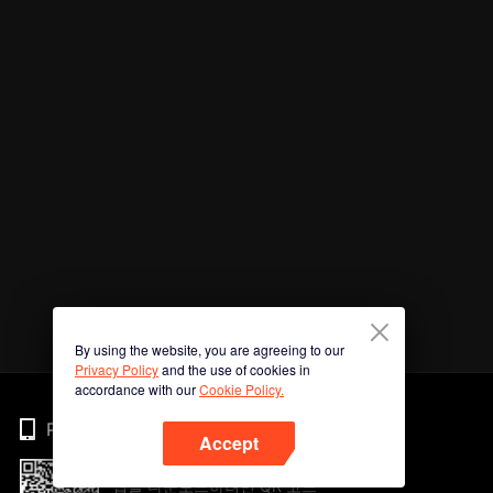
By using the website, you are agreeing to our
Privacy Policy
and the use of cookies in
accordance with our
Cookie Policy.
Phone
Accept
앱을 다운로드하려면 QR 코드