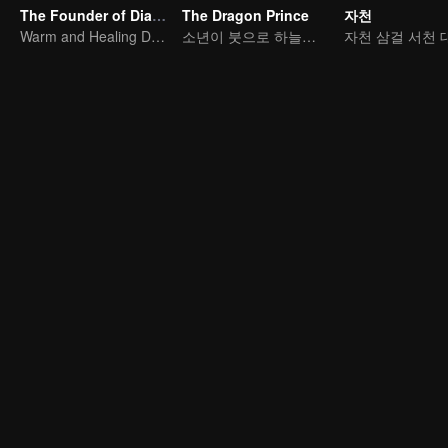
The Founder of Diabolism Q
The Dragon Prince
자천
Warm and Healing Daily Life
소년이 붓으로 하늘을 가른다