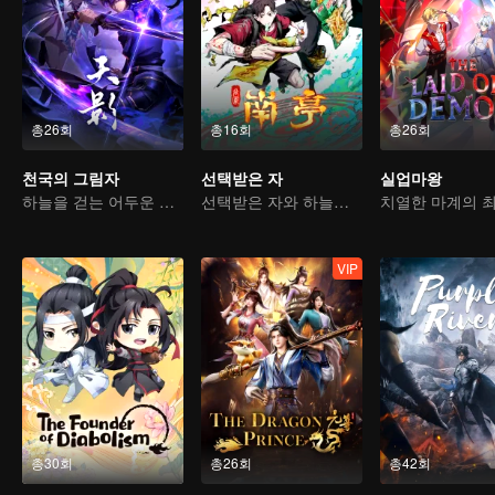
총26회
총16회
총26회
천국의 그림자
선택받은 자
실업마왕
하늘을 걷는 어두운 그림자, 혼을 불태워 마음을 지키다
선택받은 자와 하늘을 여는 자, 지금 싸운다
VIP
총30회
총26회
총42회