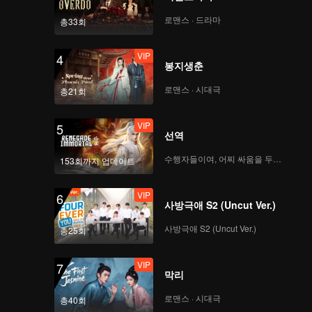
로맨스 · 드라마
총33회
VIP
4
봉지생춘
로맨스 · 시대극
총21회
VIP
5
선역
수행자들이여, 어찌 싸움을 두려워하랴
153회까지 업데이트
VIP
6
사방극애 S2 (Uncut Ver.)
사방극애 S2 (Uncut Ver.)
총25회
VIP
7
막리
로맨스 · 시대극
총40회