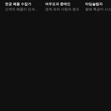
천궁 폐품 수집가
여우요괴 중매인
타임슬립자
신계의 폐품이 요괴와 마물을 처단한다
경계 속의 사랑과 증오