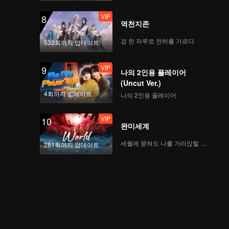
VIP
8
역천지존
검 한 자루로 천하를 가르다
533회까지 업데이트
VIP
9
나의 2인용 플레이어
(Uncut Ver.)
4회까지 업데이트
나의 2인용 플레이어
VIP
10
완미세계
세월에 묻혀도 나를 가라앉힐 수 없어
281회까지 업데이트