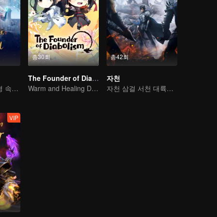
총30회
총42회
The Founder of Diabolism Q
자천
기이한 만남, 역경 속에서 다시 살아난 소년
Warm and Healing Daily Life
자천 삼걸 서천 대륙을 종횡하다
VIP