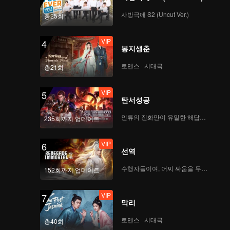
사방극애 S2 (Uncut Ver.)
총25회
114
115
VIP
4
봉지생춘
116
117
로맨스 · 시대극
총21회
118
119
VIP
5
탄서성공
인류의 진화만이 유일한 해답이다
120
235회까지 업데이트
VIP
6
선역
수행자들이여, 어찌 싸움을 두려워하랴
152회까지 업데이트
VIP
7
막리
로맨스 · 시대극
총40회