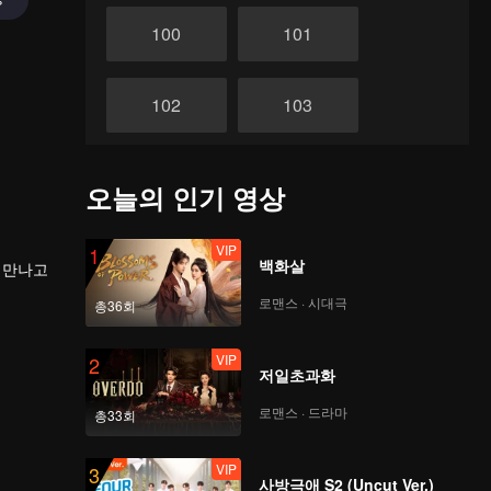
100
101
102
103
104
105
오늘의 인기 영상
106
107
VIP
1
백화살
 만나고
로맨스 · 시대극
총36회
108
109
VIP
2
저일초과화
110
111
로맨스 · 드라마
총33회
112
113
VIP
3
사방극애 S2 (Uncut Ver.)