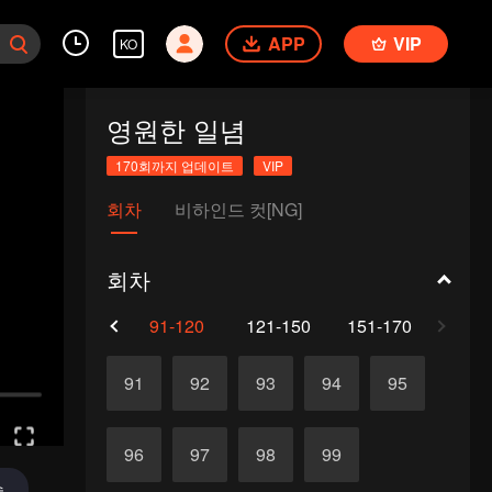
APP
VIP
KO
영원한 일념
170회까지 업데이트
VIP
회차
비하인드 컷[NG]
회차
61-90
91-120
121-150
151-170
91
92
93
94
95
96
97
98
99