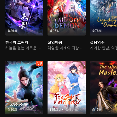
총26회
총26회
총78회
천국의 그림자
실업마왕
설응영주
하늘을 걷는 어두운 그림자, 혼을 불태워 마음을 지키다
치열한 마계의 최강 마왕
VIP
총40회
145회까지 업데이트
총15회