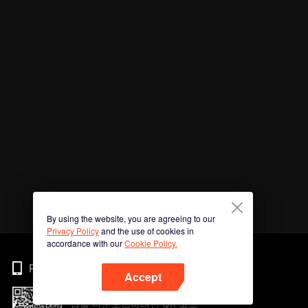
By using the website, you are agreeing to our
Privacy Policy
and the use of cookies in
accordance with our
Cookie Policy.
Phone
Accept
앱을 다운로드하려면 QR 코드