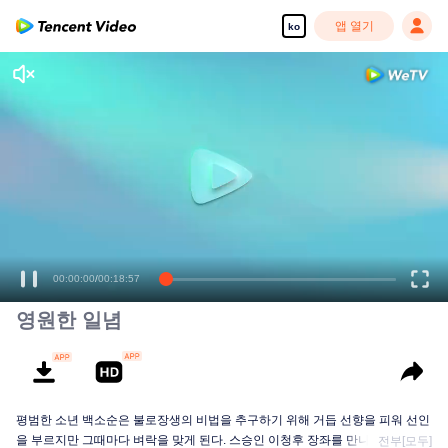
앱 열기
ko
00:00:00
/
00:18:57
영원한 일념
평범한 소년 백소순은 불로장생의 비법을 추구하기 위해 거듭 선향을 피워 선인
을 부르지만 그때마다 벼락을 맞게 된다. 스승인 이청후 장좌를 만나고 나서야...
전부[모두]