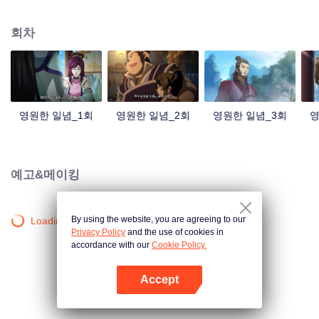
중국 만화계 거작, 시청자 여러분의 폭소를 자아내는 재미난 수선 이야기!
회차
영원한 일념_1회
영원한 일념_2회
영원한 일념_3회
영
예고&메이킹
By using the website, you are agreeing to our
Loading…
Privacy Policy
and the use of cookies in
accordance with our
Cookie Policy.
Accept
앱 열기