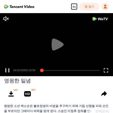
앱 열기
ko
00:00:00
/
00:18:59
영원한 일념
평범한 소년 백소순은 불로장생의 비법을 추구하기 위해 거듭 선향을 피워 선인
을 부르지만 그때마다 벼락을 맞게 된다. 스승인 이청후 장좌를 만나고 나서야...
전부[모두]