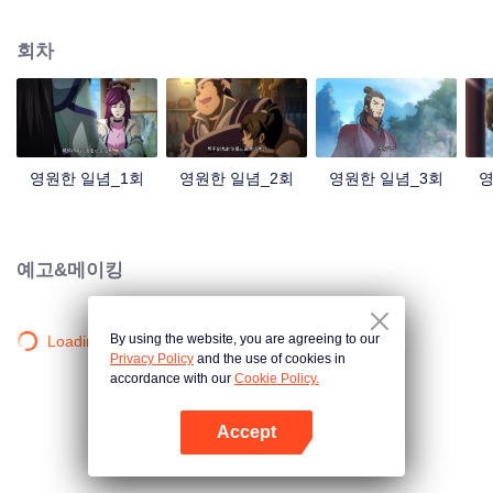
중국 만화계 거작, 시청자 여러분의 폭소를 자아내는 재미난 수선 이야기!
회차
영원한 일념_1회
영원한 일념_2회
영원한 일념_3회
영
예고&메이킹
By using the website, you are agreeing to our
Loading…
Privacy Policy
and the use of cookies in
accordance with our
Cookie Policy.
Accept
앱 열기