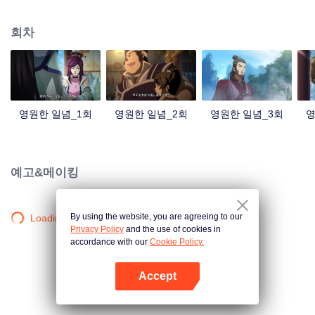
중국 만화계 거작, 시청자 여러분의 폭소를 자아내는 재미난 수선 이야기!
회차
영원한 일념_1회
영원한 일념_2회
영원한 일념_3회
영
예고&메이킹
By using the website, you are agreeing to our
Loading…
Privacy Policy
and the use of cookies in
accordance with our
Cookie Policy.
Accept
앱 열기