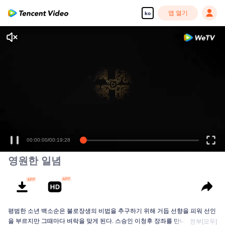
앱 열기
ko
00:00:00
/
00:19:28
영원한 일념
평범한 소년 백소순은 불로장생의 비법을 추구하기 위해 거듭 선향을 피워 선인
을 부르지만 그때마다 벼락을 맞게 된다. 스승인 이청후 장좌를 만나고 나서야...
전부[모두]