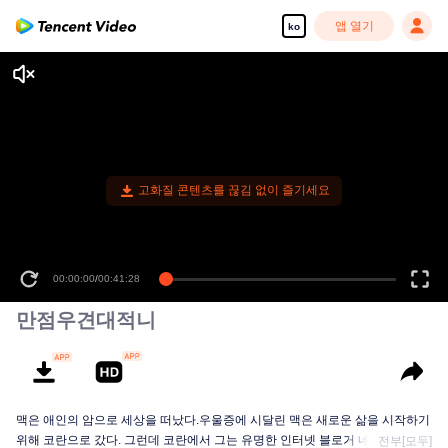
앱 열기
ko
고화질 콘텐츠를 끊김 없이 즐기세요
00:00:00
/
00:41:28
만점우견대적니
맥은 애인의 암으로 세상을 떠났다.우울증에 시달린 맥은 새로운 삶을 시작하기
위해 코란으로 갔다. 그런데 코란에서 그는 유명한 인터넷 블로거 네이트를 우
전부[모두]