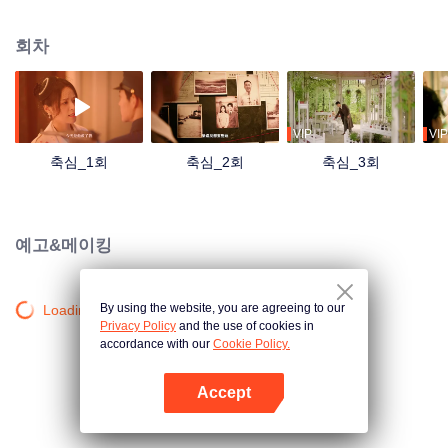
다. 두 사람이 함께 어둠에 맞서려 할 때, 뜻하지 않게 진실이 밝혀지고, 둘은 대
립각을 세우게 되는데… 그렇게 지독한 삼각관계가 시작된다
회차
VIP
VIP
축심_1회
축심_2회
축심_3회
예고&메이킹
By using the website, you are agreeing to our
Loading…
Privacy Policy
and the use of cookies in
accordance with our
Cookie Policy.
Accept
앱 열기