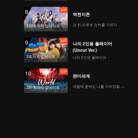
VIP
8
역천지존
VIP
When We Disco(Still
Ver.)
검 한 자루로 천하를 가르다
533회까지 업데이트
VIP
9
나의 2인용 플레이어
VIP
Mic Drop(Moving Ver.)
(Uncut Ver.)
3회까지 업데이트
나의 2인용 플레이어
VIP
10
완미세계
VIP
Crush(Moving Ver.)
세월에 묻혀도 나를 가라앉힐 수 없어
281회까지 업데이트
VIP
Last Fireworks of the
Summer
Night(Moving Ver.)
VIP