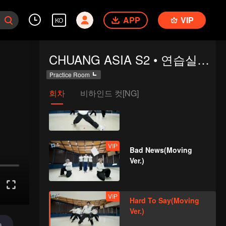
APP
VIP
KO
VIP
OK OK OK(Moving
CHUANG ASIA S2 • 연습실에 오신 걸 환영해요
Ver.)
Practice Room
회차
비하인드 컷[NG]
VIP
A(Moving Ver.)
VIP
Bad News(Moving
Ver.)
VIP
Hard To Say(Moving
Ver.)