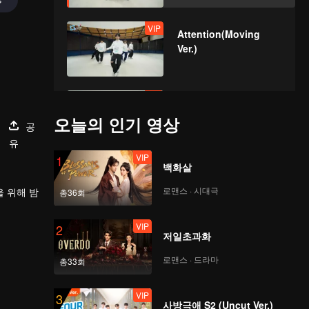
VIP
Attention(Moving
Ver.)
VIP
Still Monster(Moving
Ver.)
오늘의 인기 영상
공
유
VIP
1
백화살
VIP
Under The Moon
Road(Moving Ver.)
로맨스 · 시대극
을 위해 밤
총36회
VIP
2
저일초과화
VIP
Super(Moving Ver.)
로맨스 · 드라마
총33회
VIP
3
사방극애 S2 (Uncut Ver.)
VIP