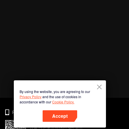
By using the website, you are agreeing to our
Privacy Policy
and the use of cookies in
accordance with our
Cookie Policy.
Phone
Accept
앱을 다운로드하려면 QR 코드