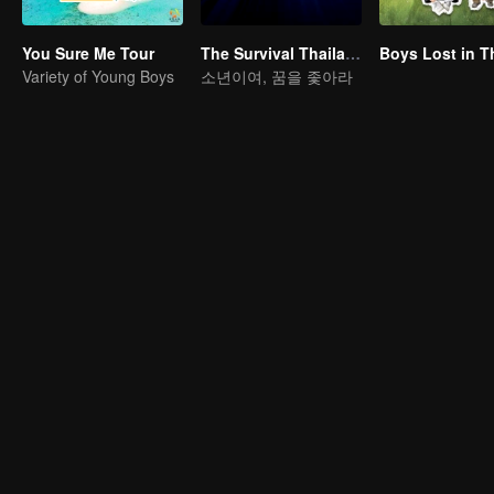
You Sure Me Tour
The Survival Thailand (Uncut Ver.)
Variety of Young Boys
소년이여, 꿈을 좇아라