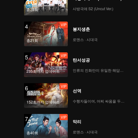
True Love(Moving
Ver.)
사방극애 S2 (Uncut Ver.)
총25회
VIP
4
봉지생춘
VIP
Firework(Moving Ver.)
로맨스 · 시대극
총21회
VIP
5
탄서성공
VIP
Mic Drop(Still Ver.)
인류의 진화만이 유일한 해답이다
235회까지 업데이트
VIP
6
선역
VIP
Crush(Still Ver.)
수행자들이여, 어찌 싸움을 두려워하랴
152회까지 업데이트
VIP
7
막리
VIP
Last Fireworks of the
Summer Night(Still
로맨스 · 시대극
총40회
Ver.)