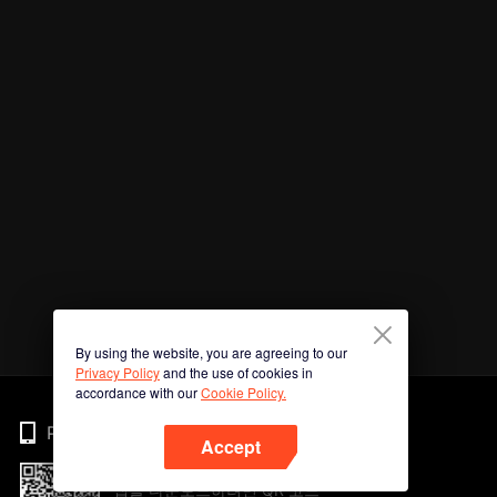
By using the website, you are agreeing to our
Privacy Policy
and the use of cookies in
accordance with our
Cookie Policy.
Phone
Accept
앱을 다운로드하려면 QR 코드