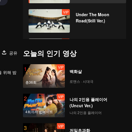
VIP
Under The Moon
Road(Still Ver.)
VIP
Super(Still Ver.)
오늘의 인기 영상
공유
VIP
1
백화살
VIP
을 위해 밤
True Love(Still Ver.)
로맨스 · 시대극
총36회
VIP
2
나의 2인용 플레이어
VIP
Firework(Still Ver.)
(Uncut Ver.)
4회까지 업데이트
나의 2인용 플레이어
VIP
3
저일초과화
VIP