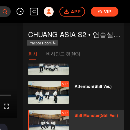
APP
VIP
KO
VIP
Bad News(Still Ver.)
CHUANG ASIA S2 • 연습실에 오신 걸 환영해요
Practice Room
회차
비하인드 컷[NG]
VIP
Hard To Say(Still Ver.)
VIP
Attention(Still Ver.)
VIP
Still Monster(Still Ver.)