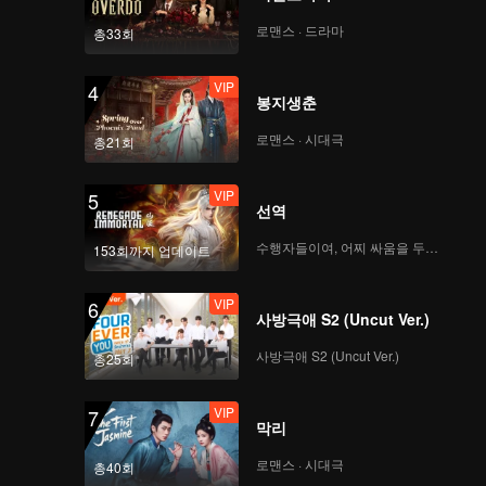
OK OK OK(Moving
Ver.)
로맨스 · 드라마
총33회
VIP
4
봉지생춘
VIP
A(Moving Ver.)
로맨스 · 시대극
총21회
VIP
5
선역
VIP
Bad News(Moving
Ver.)
수행자들이여, 어찌 싸움을 두려워하랴
153회까지 업데이트
VIP
6
사방극애 S2 (Uncut Ver.)
VIP
Hard To Say(Moving
Ver.)
사방극애 S2 (Uncut Ver.)
총25회
VIP
7
막리
VIP
Attention(Moving
Ver.)
로맨스 · 시대극
총40회