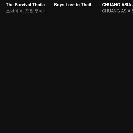
The Survival Thailand (Uncut Ver.)
Boys Lost in Thailand
소년이여, 꿈을 좇아라