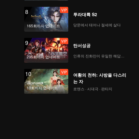
VIP
8
투라대륙 S2
VIP
Still Monster(Moving
Ver.)
당문에서 태어나 절세에 살다
165회까지 업데이트
VIP
9
탄서성공
VIP
Under The Moon
Road(Moving Ver.)
인류의 진화만이 유일한 해답이다
235회까지 업데이트
VIP
10
여황의 천하: 사방을 다스리
VIP
Super(Moving Ver.)
는 자
10회까지 업데이트
로맨스 · 시대극 · 판타지
VIP
True Love(Moving
Ver.)
VIP