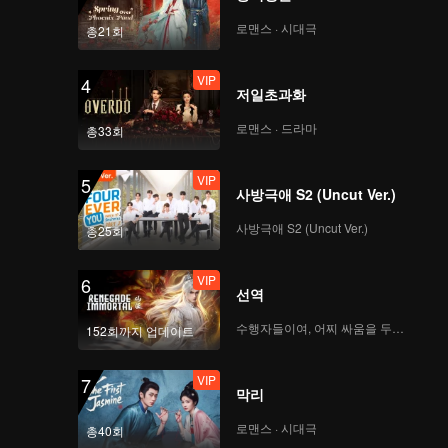
EP.3-3: 대항전 시작! 저
로맨스 · 시대극
총21회
우커위 강력 컴백
VIP
4
저일초과화
VIP
'복기하자' EP.4: 쥬저가
로맨스 · 드라마
총33회
말하는 '사이버 폭력'
VIP
5
사방극애 S2 (Uncut Ver.)
VIP
'협곡의 꼴찌왕' EP.3: 린
사방극애 S2 (Uncut Ver.)
총25회
겅신, 푸이싱 '대표와 비
서'가 된 사연
VIP
6
선역
EP.4-1: 린겅신 과부하,
수행자들이여, 어찌 싸움을 두려워하랴
152회까지 업데이트
저우전난 '손책' 날렵한
배 운전!
VIP
7
막리
EP.4-2: 왕카이 '협곡에
로맨스 · 시대극
총40회
서의 교통 사고', 청샤오