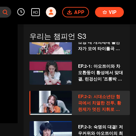
VIP
'복기하자' EP.2: '슈퍼
APP
걸' 출연 후 사업 변화를
VIP
KO
이야기하는 류신, 유명
해지기 싫다고?
우리는 챔피언 S3
VIP
'협곡의 꼴찌왕' EP.1: 창
조영 네 개의세대 출연
자가 모여 타이틀곡 춤
추기
EP.2-1: 아오쯔이와 차
오환둥이 황성에서 맞대
결, 린겅신이 '조롱박 아
이들이 할아버지 구하
기'를 선보이다
EP.2-2: 시대소년단 협
곡에서 치열한 전투, 황
쥔제가 멋진 지휘로 팀
을 이끌다
EP.2-3: 숙명의 대결! 저
우커위와 아오쯔이의 최