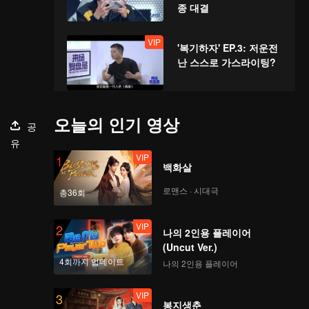
종 대결
VIP
'복기하자' EP.3: 저운전
난 스스로 가스라이팅?
VIP
'협곡의 꼴찌왕' EP.2: 영
오늘의 인기 영상
공
웅 COSPLAY한 정소 vs
유
주진남 댄스 대결
VIP
1
백화살
EP.3-1: 임경신 넘치는
로맨스 · 시대극
총36회
크리스마. 저우전난 vs
저우커위 사제 대결!
VIP
2
나의 2인용 플레이어
(Uncut Ver.)
EP.3-2: 머쓱머쓱~저우
4회까지 업데이트
나의 2인용 플레이어
커위가 '잘자요 아가씨'
명장면 재연
VIP
3
봉지생춘