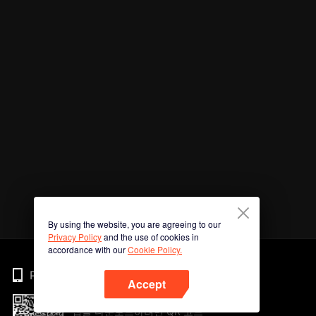
By using the website, you are agreeing to our
Privacy Policy
and the use of cookies in
accordance with our
Cookie Policy.
Phone
Accept
앱을 다운로드하려면 QR 코드