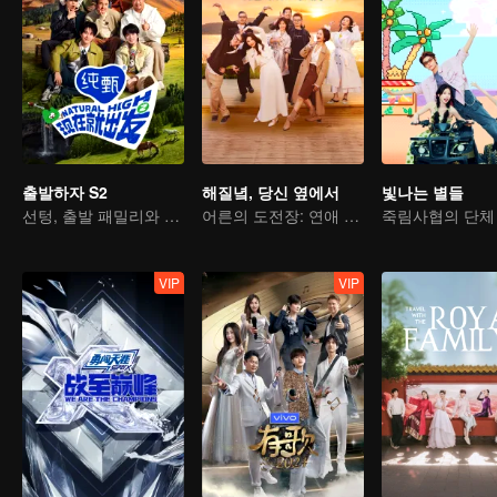
출발하자 S2
해질녘, 당신 옆에서
빛나는 별들
선텅, 출발 패밀리와 함께 충만한 에너지로 복귀
어른의 도전장: 연애 예능에 떨어진 그들
죽림사협의 단체
VIP
VIP