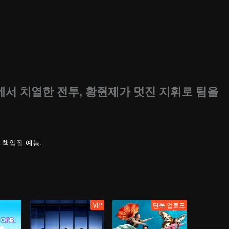
곡에서 치열한 전투, 황쥔제가 멋진 지휘로 팀을
 책임질 예능.
VIP
단독 업로드