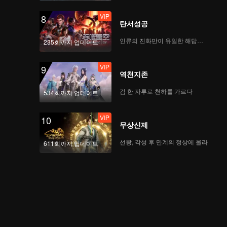
와 라이메이윈 중압감을
VIP
8
못 이기고 충돌?
탄서성공
EP.4-3: 이승현 치웨이
인류의 진화만이 유일한 해답이다
235회까지 업데이트
를 위해 '협곡에서 자결',
최신 랭킹 대공개!
VIP
9
역천지존
VIP
'협곡의 꼴찌왕' EP.4:
검 한 자루로 천하를 가르다
534회까지 업데이트
668의 단합 대회, 저우
치 '레시오' 코스프레
VIP
10
무상신제
EP.5-1: '바둑왕' 커제의
선왕, 각성 후 만계의 정상에 올라
611회까지 업데이트
도장 깨기, 첫 탈락자는
누구?
EP.5-2: 장다셴의 '복수
극', 영광의 첫 5연승 탄
생!