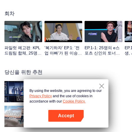
회차
VIP
파일럿 예고편: KPL
'복기하자' EP.1: '전
EP.1-1: 25명의 e스
EP
드림팀 합체, 25명 e
업 아빠'가 된 이승현
포츠 신인의 토너먼
생,
스포츠 신인들의 첫
이 우울하다고 고백
트 시작, 첫 번째로
등장
실력 평가!
하다?
레드·블랙 리스트에
오를 사람은 누구일
당신을 위한 추천
까!
By using the website, you are agreeing to our
두근두근 오퍼 S6
Privacy Policy
and the use of cookies in
accordance with our
Cookie Policy.
Accept
Before Sunrise
앱 열기