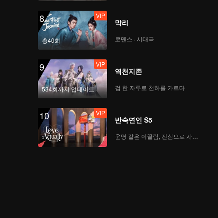
VIP
8
막리
로맨스 · 시대극
총40회
VIP
9
역천지존
검 한 자루로 천하를 가르다
534회까지 업데이트
VIP
10
반숙연인 S5
운명 같은 이끌림, 진심으로 사랑하다