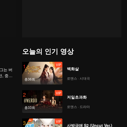
오늘의 인기 영상
VIP
1
백화살
그는 버
, 중학
로맨스 · 시대극
총36회
라고 부탁
며, 한때
VIP
2
저일초과화
로맨스 · 드라마
총33회
VIP
3
사방극애 S2 (Uncut Ver.)