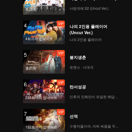
사방극애 S2 (Uncut Ver.)
총25회
VIP
4
나의 2인용 플레이어
(Uncut Ver.)
4회까지 업데이트
나의 2인용 플레이어
VIP
5
봉지생춘
로맨스 · 시대극
총21회
VIP
6
탄서성공
인류의 진화만이 유일한 해답이다
235회까지 업데이트
VIP
7
선역
수행자들이여, 어찌 싸움을 두려워하랴
152회까지 업데이트