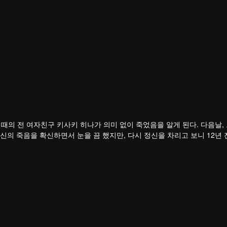
때의 전 여자친구 키사키 히나가 의미 없이 죽었음을 알게 된다. 다음날, 
의 죽음을 확신하면서 눈을 끔 했지만, 다시 정신을 차리고 보니 12년 전
토를 찾아나가 12년 후에 일어날 사실을 알려주고, 그에게 히나를 보호하
리는 것은 더욱 불행한 미래이다... 이번에 그는 다시 과거로 돌아가야 하
걸음하게 됩니다!