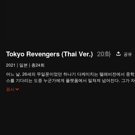
Tokyo Revengers (Thai Ver.)
20화
공유
2021
|
일본
|
총24회
어느 날, 26세의 무일푼이었던 하나기 다케미치는 텔레비전에서 중학 
스를 기다리는 도중 누군가에게 플랫폼에서 밀쳐져 넘어진다. 그가 자신
교 시절로 돌아오게 된다. 다케미치는 그 시절에 히나의 동생 - 나오
표시
한다. 두 사람이 악수를 하고 나면, 그는 다시 현재로 돌아오지만 기다
겁먹은 자신에게 도전을 하고, 자신과 연인의 운명을 바꾸는 것을 걸 