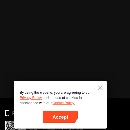
By using the website, you are agreeing to our
Privacy Policy
and the use of cookies in
accordance with our
Cookie Policy.
Phone
Accept
앱을 다운로드하려면 QR 코드