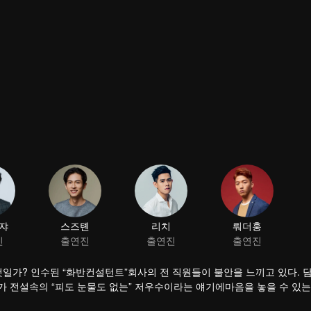
쟈
스즈톈
리치
뤄더훙
진
출연진
출연진
출연진
일가? 인수된 “화반컨설턴트”회사의 전 직원들이 불안을 느끼고 있다. 
 전설속의 “피도 눈물도 없는” 저우수이라는 얘기에마음을 놓을 수 있는
자로 성장하였고 저우수이도 어린 시절의 감정을 알아차리고 드디어 이 