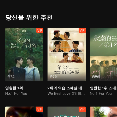
기하기로 한다. 하지만 5년 후, 원수는 외나무다리에서 만난다더니 
버림받은 만년 2위는 꼭 역전하겠다고 다짐한다. 공부는 모를지라도 
당신을 위한 추천
VIP
VIP
총7회
총6회
총6회
영원한 1위
2위의 역습 스페셜 에디션
No.1 For You
We Best Love-2위의 역습
No.1 For You
VIP
VIP