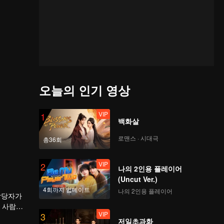
오늘의 인기 영상
VIP
1
백화살
로맨스 · 시대극
총36회
VIP
2
나의 2인용 플레이어
(Uncut Ver.)
4회까지 업데이트
나의 2인용 플레이어
담당자가
 사람이
VIP
3
마음을 포
저일초과화