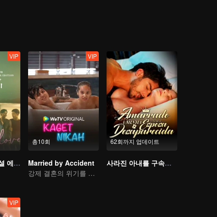
가오스더가 자신이 인수할 회사의 사장님일 줄이야. 매정하고 양심도 없는
작장에서 꼭 그 사람을 밟아 본때를 보여주겠다!
VIP
VIP
총10회
62회까지 업데이트
영원한 1위 스페셜 에디션
Married by Accident
사라진 아내를 구속한다
강제 결혼의 위기를 넘을 수 있을까?
VIP