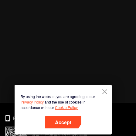
By using the website, you are agreeing to our
Privacy Policy
and the use of cookies in
accordance with our
Cookie Policy.
Phone
Accept
앱을 다운로드하려면 QR 코드