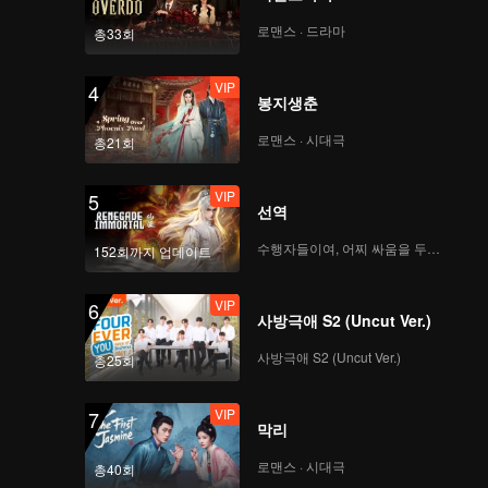
 그놈에게
로맨스 · 드라마
총33회
VIP
4
봉지생춘
로맨스 · 시대극
총21회
VIP
5
선역
수행자들이여, 어찌 싸움을 두려워하랴
152회까지 업데이트
VIP
6
사방극애 S2 (Uncut Ver.)
사방극애 S2 (Uncut Ver.)
총25회
VIP
7
막리
로맨스 · 시대극
총40회