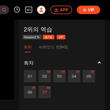
APP
VIP
KO
2위의 역습
Season2
총7회
VIP
회차
비하인드 컷[NG]
회차
VIP
VIP
VIP
VIP
01
02
03
04
05
VIP
VIP
06
07