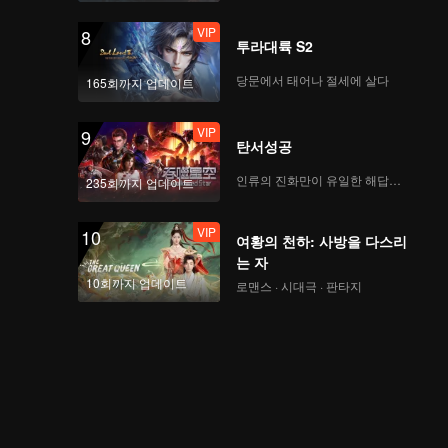
VIP
8
투라대륙 S2
당문에서 태어나 절세에 살다
165회까지 업데이트
VIP
9
탄서성공
인류의 진화만이 유일한 해답이다
235회까지 업데이트
VIP
10
여황의 천하: 사방을 다스리
는 자
10회까지 업데이트
로맨스 · 시대극 · 판타지