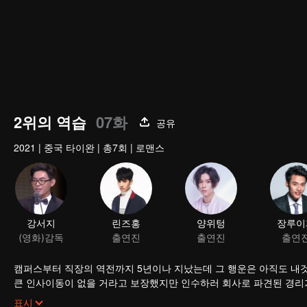
2위의 역습
07화
공유
2021
|
중국 타이완
|
총7회
|
로맨스
강서지
린즈홍
양위텅
장루이
(영화)감독
출연진
출연진
출연
캠퍼스부터 직장의 역전까지 5년이나 지났는데 그 행운은 아직도 내것
큰 인사이동이 없을 거라고 보장했지만 인수하러 회사로 파견된 경리가
없다.
저우수이는 여유 넘치는 가오스더를 노여보았다. 5년 동안 소년은 남
표시