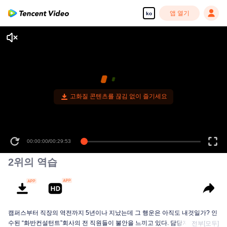
앱 열기
ko
고화질 콘텐츠를 끊김 없이 즐기세요
00:00:00
/
00:29:53
2위의 역습
캠퍼스부터 직장의 역전까지 5년이나 지났는데 그 행운은 아직도 내것일가? 인
수된 “화반컨설턴트”회사의 전 직원들이 불안을 느끼고 있다. 담당자가 큰 인사
전부[모두]