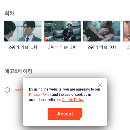
이동이 없을 거라고 보장했지만 인수하러 회사로 파견된 경리가 전설속의 “피도
눈물도 없는” 저우수이라는 얘기에마음을 놓을 수 있는 사람이 없다. 저우수이
회차
는 여유 넘치는 가오스더를 노여보았다. 5년 동안 소년은 남자로 성장하였고 저
우수이도 어린 시절의 감정을 알아차리고 드디어 이 마음을 포기하기로 한다.
하지만 5년 후, 원수는 외나무다리에서 만난다더니 가오스더가 자신이 인수할
회사의 사장님일 줄이야. 매정하고 양심도 없는 그놈에게 버림받은 만년 2위는
꼭 역전하겠다고 다짐한다. 공부는 모를지라도 작장에서 꼭 그 사람을 밟아 본
VIP
VIP
VIP
때를 보여주겠다!
2위의 역습_1회
2위의 역습_2회
2위의 역습_3회
예고&메이킹
By using the website, you are agreeing to our
Loading…
Privacy Policy
and the use of cookies in
accordance with our
Cookie Policy.
Accept
앱 열기