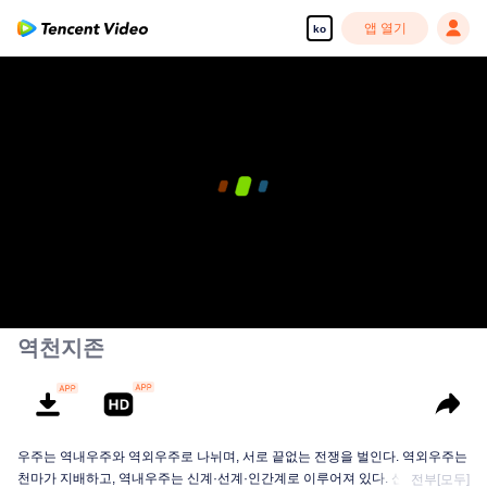
앱 열기
ko
역천지존
우주는 역내우주와 역외우주로 나뉘며, 서로 끝없는 전쟁을 벌인다. 역외우주는
천마가 지배하고, 역내우주는 신계·선계·인간계로 이루어져 있다. 신계의 지배
전부[모두]