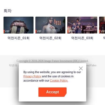
자 홍몽지존은 최강의 실력과 만법을 다루는 능력을 지녔지만, 자애롭고 공정한
군주였다. 그러나 역외우주의 침공 속에서 혼돈지존과 시원지존의 배신으로 목
회차
숨을 잃고, 만세윤회의 저주까지 받는다. 가족과 부하를 잃고, 나라를 빼앗겼으
며, 가장 아끼던 제자 영하천존마저 등을 돌린다. 이후 그는 윤회할 때마다 멸문
을 당하다가 마지막 생에서 담운으로 환생한다. 망월진 담가의 도련님 담운은
혼례 당일 약혼녀의 불륜을 목격하고 죽음 직전까지 몰리면서 전생의 기억을 각
성한다. 홍몽신태를 얻은 그는 폐물에서 절대적인 천재로 거듭나 전생의 공법으
VIP
VIP
VIP
VIP
로 급성장하고, 가문의 원수를 갚은 뒤 황보성종에 입문한다. 잃어버린 신기와
역천지존_01회
역천지존_02회
역천지존_03회
옛 인연, 그리고 신계를 뒤흔든 배신의 진실까지…. 담운은 과연 모든 것을 되찾
고 최후의 승자가 될 수 있을까?
Copyright © 2016-
2026
Image Future Investment (HK) Limited.
약관과 조항
|
개인 정보 정책
|
Cookie Policy
|
피드백
|
@
TencentVideo
By using the website, you are agreeing to our
Privacy Policy
and the use of cookies in
accordance with our
Cookie Policy.
Accept
앱 열기