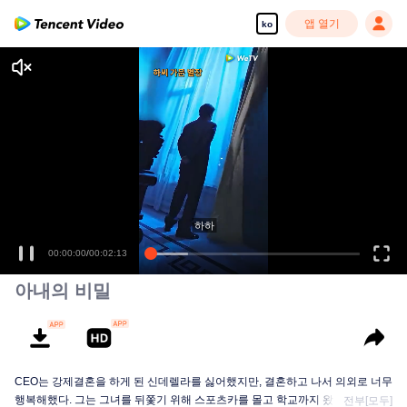
앱 열기
ko
고화질 콘텐츠를 끊김 없이 즐기세요
하하
00:00:00
/
00:02:13
아내의 비밀
CEO는 강제결혼을 하게 된 신데렐라를 싫어했지만, 결혼하고 나서 의외로 너무
행복해했다. 그는 그녀를 뒤쫓기 위해 스포츠카를 몰고 학교까지 왔고, 그녀를
전부[모두]