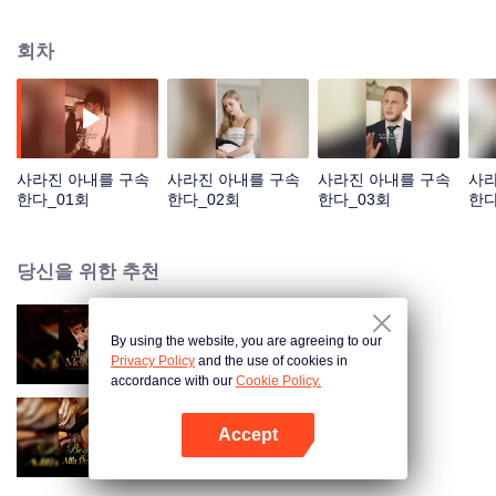
든 일을 기억하지 못한다. 현재 그는 나의 직장 상사다. 나를 깊이 사랑하면서도,
동시에 역설적이게도 자신의 비밀스러운 아내—즉, 나—와 이혼하겠다며 서두
회차
른다. 자신 앞에 있는 여자가 바로 그 아내인 줄도 모른 채.
사라진 아내를 구속
사라진 아내를 구속
사라진 아내를 구속
사라
한다_01회
한다_02회
한다_03회
한다
당신을 위한 추천
By using the website, you are agreeing to our
그대여, 나만 편애해 줘
Privacy Policy
and the use of cookies in
accordance with our
Cookie Policy.
Accept
키스해줘, 나의 운명적 연인
앱 열기