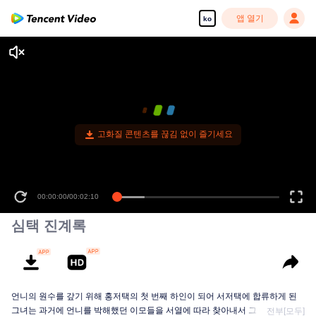
앱 열기
ko
고화질 콘텐츠를 끊김 없이 즐기세요
00:00:00
/
00:02:10
심택 진계록
언니의 원수를 갚기 위해 홍저택의 첫 번째 하인이 되어 서저택에 합류하게 된
그녀는 과거에 언니를 박해했던 이모들을 서열에 따라 찾아내서 그 대가를 치르
전부[모두]