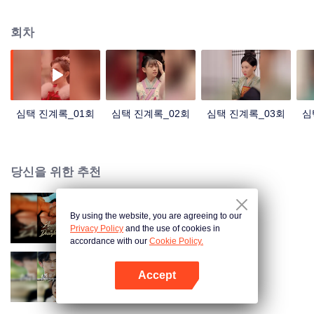
게 하겠다고 결심했다. 금액을 두 배로 돌려주세요!
회차
심택 진계록_01회
심택 진계록_02회
심택 진계록_03회
심
당신을 위한 추천
By using the website, you are agreeing to our
사라진 아내를 구속한다
Privacy Policy
and the use of cookies in
accordance with our
Cookie Policy.
Accept
노점상 10년의 재벌가 영애
앱 열기