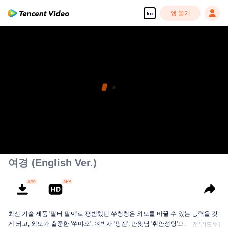
앱 열기
ko
여경 (English Ver.)
최신 기술 제품 '필터 팔찌'로 평범했던 쑤청청은 외모를 바꿀 수 있는 능력을 갖
게 되고, 외모가 출중한 '쑤먀오', 여박사 '팡진', 만찢남 '취안성탕'으로 변신해 약
전부[모두]