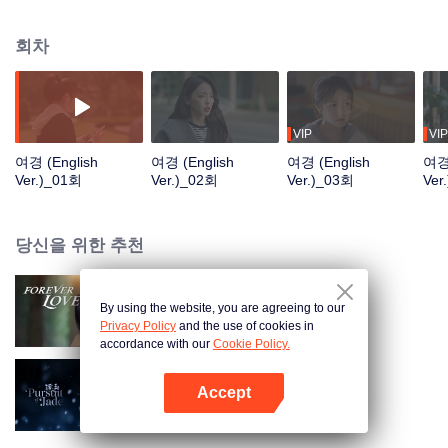
자를 도와 정의를 구현한다. 이와 동시에 탕치는 정의로운 쑤먀오에게 반하고,
마음이 맞는 팡진과 친해졌으며, 밝고 멋진 취안성탕에게도 호감을 느끼는데…
회차
비밀을 지키기 위해 쑤청청은 매번 변신을 거듭하며 거짓말을 해야 했고, 마침
내 탕치에게 정체를 들켜버린다. 그리고 탕치도 자기가 사랑하는 사람이 쑤청청
이란 사실을 깨닫는데… '천조집'을 중국 특색의 고급 뷰티 브랜드로 발전하기
위해 쑤청청과 탕치는 함께 새로운 국산 뷰티 제품을 기획한다. 결국 쑤청청은
숱한 시련 끝에 마침내 아름다움이 단일하게 국한되어서는 안 되며, 가장 진실
VIP
VIP
한 모습으로 삶에 직면해야 한다는 것을 깨닫는다
여경 (English
여경 (English
여경 (English
여경 
Ver.)_01회
Ver.)_02회
Ver.)_03회
Ver
당신을 위한 추천
By using the website, you are agreeing to our
망심천금 (English Ver.)
Privacy Policy
and the use of cookies in
accordance with our
Cookie Policy.
Accept
축옥 (English Ver.)
앱 열기