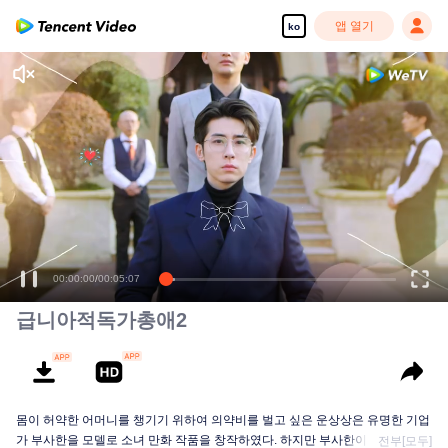
앱 열기
ko
00:00:00
/
00:05:07
급니아적독가총애2
몸이 허약한 어머니를 챙기기 위하여 의약비를 벌고 싶은 운상상은 유명한 기업
가 부사한을 모델로 소녀 만화 작품을 창작하였다. 하지만 부사한이 이 살시를
전부[모두]