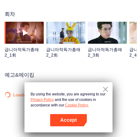
알고 난 후 만화회사의 책임을 물어보려고 하였다. 책임을 지고 싶지 않는 운상
상은 부사한을 찾아서 용서를 빌었다. 부사한은 약혼녀를 가장해야 한다고 예상
회차
치 못하고 놀라운 제안을 하였다.
급니아적독가총애
급니아적독가총애
급니아적독가총애
급
2_1회
2_2회
2_3회
2_
예고&메이킹
By using the website, you are agreeing to our
Loading…
Privacy Policy
and the use of cookies in
accordance with our
Cookie Policy.
Accept
앱 열기