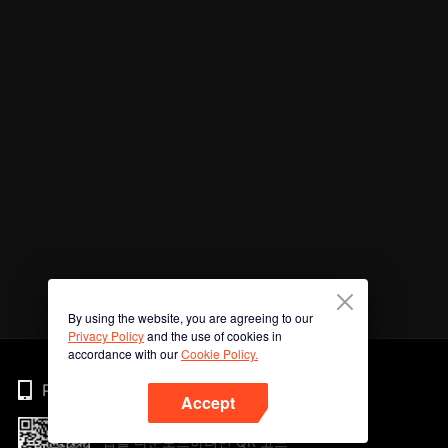
By using the website, you are agreeing to our
Privacy Policy
and the use of cookies in
accordance with our
Cookie Policy.
Phone
Accept
앱을 다운로드하려면 QR 코드