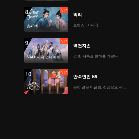
VIP
8
막리
로맨스 · 시대극
총40회
VIP
9
역천지존
검 한 자루로 천하를 가르다
534회까지 업데이트
VIP
10
반숙연인 S5
운명 같은 이끌림, 진심으로 사랑하다