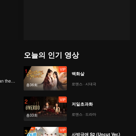
오늘의 인기 영상
VIP
1
백화살
an the
로맨스 · 시대극
총36회
VIP
2
저일초과화
로맨스 · 드라마
총33회
VIP
3
사방극애 S2 (Uncut Ver.)