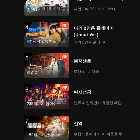
사방극애 S2 (Uncut Ver.)
총25회
VIP
4
나의 2인용 플레이어
(Uncut Ver.)
4회까지 업데이트
나의 2인용 플레이어
VIP
5
봉지생춘
로맨스 · 시대극
총21회
VIP
6
탄서성공
인류의 진화만이 유일한 해답이다
235회까지 업데이트
VIP
7
선역
수행자들이여, 어찌 싸움을 두려워하랴
152회까지 업데이트