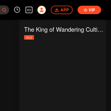
APP
VIP
KO
The King of Wandering Cultivators
예고