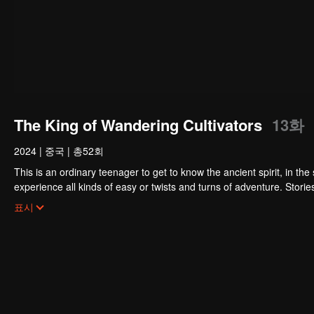
The King of Wandering Cultivators
13화
2024
|
중국
|
총52회
This is an ordinary teenager to get to know the ancient spirit, in the s
experience all kinds of easy or twists and turns of adventure. Storie
emperor, guarding the whole continent.
표시