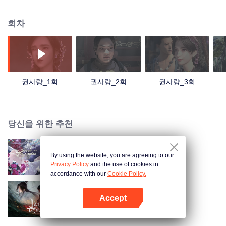
회차
권사량_1회
권사량_2회
권사량_3회
당신을 위한 추천
By using the website, you are agreeing to our
Sweet Bite Mark
Privacy Policy
and the use of cookies in
accordance with our
Cookie Policy.
Accept
주선
앱 열기