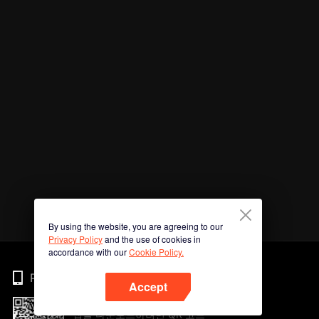
By using the website, you are agreeing to our
Privacy Policy
and the use of cookies in
accordance with our
Cookie Policy.
Phone
Accept
앱을 다운로드하려면 QR 코드