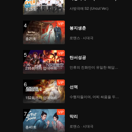
사방극애 S2 (Uncut Ver.)
총25회
VIP
4
봉지생춘
로맨스 · 시대극
총21회
VIP
5
탄서성공
인류의 진화만이 유일한 해답이다
235회까지 업데이트
VIP
6
선역
수행자들이여, 어찌 싸움을 두려워하랴
152회까지 업데이트
VIP
7
막리
로맨스 · 시대극
총40회