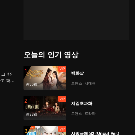
오늘의 인기 영상
VIP
1
백화살
 그녀의
하고 화가
로맨스 · 시대극
총36회
실을 장한
VIP
2
저일초과화
로맨스 · 드라마
총33회
VIP
3
사방극애 S2 (Uncut Ver.)