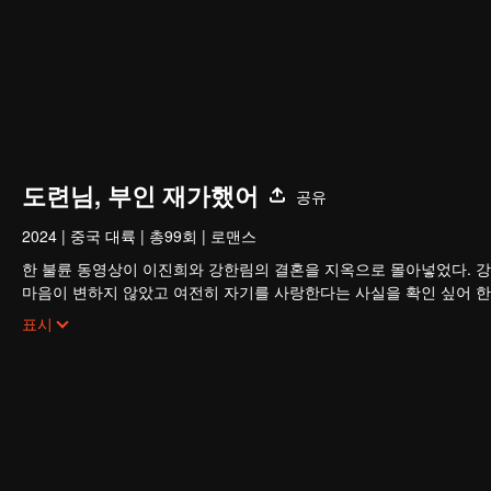
도련님, 부인 재가했어
공유
2024
|
중국 대륙
|
총99회
|
로맨스
한 불륜 동영상이 이진희와 강한림의 결혼을 지옥으로 몰아넣었다. 
마음이 변하지 않았고 여전히 자기를 사랑한다는 사실을 확인 싶어 한
났다. 계속 이러면서 살아갈 줄 알았는데 또 하나의 동영상이 나타나 
표시
림은 깨달았다.