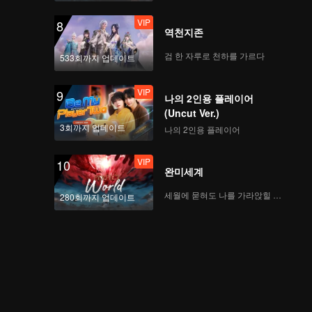
VIP
8
역천지존
검 한 자루로 천하를 가르다
533회까지 업데이트
VIP
9
나의 2인용 플레이어
(Uncut Ver.)
3회까지 업데이트
나의 2인용 플레이어
VIP
10
완미세계
세월에 묻혀도 나를 가라앉힐 수 없어
280회까지 업데이트