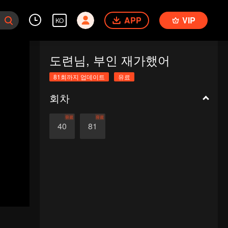
APP
VIP
KO
도련님, 부인 재가했어
81회까지 업데이트
유료
회차
유료
유료
40
81