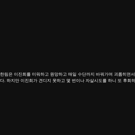
강한림은 이진희를 미워하고 원망하고 매일 수단까지 바꿔가며 괴롭히면서
다. 하지만 이진희가 견디지 못하고 몇 번이나 자살시도를 하니 또 후회
둘 사이의 오해를 밝혀냈다, 원래 그 영상 속의 불륜남이 바로 자신인 사