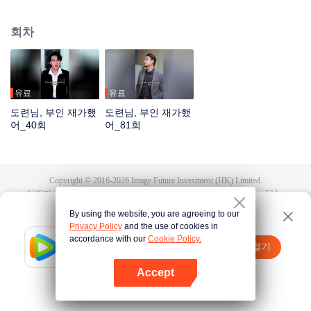
변하지 않았고 여전히 자기를 사랑한다는 사실을 확인 싶어 한다. 하지만 이진
희가 견디지 못하고 몇 번이나 자살시도를 하니 또 후회하고 화가 났다. 계속 이
회차
러면서 살아갈 줄 알았는데 또 하나의 동영상이 나타나 둘 사이의 오해를 밝혀
냈다, 원래 그 영상 속의 불륜남이 바로 자신인 사실을 장한림은 깨달았다.
유료
유료
도련님, 부인 재가했
도련님, 부인 재가했
어_40회
어_81회
Copyright © 2016-
2026
Image Future Investment (HK) Limited.
약관과 조항
|
개인 정보 정책
|
Cookie Policy
|
피드백
|
@
TencentVideo
By using the website, you are agreeing to our
Privacy Policy
and the use of cookies in
accordance with our
Cookie Policy.
Tencent Video
앱 열기
더 많은 콘텐츠 시청하기
Accept
실패시
여기 클릭
다시 시도
앱 열기