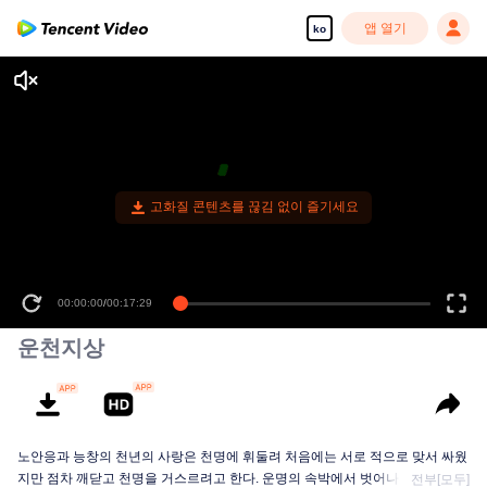
앱 열기
ko
고화질 콘텐츠를 끊김 없이 즐기세요
00:00:00
/
00:17:29
운천지상
노안응과 능창의 천년의 사랑은 천명에 휘둘려 처음에는 서로 적으로 맞서 싸웠
지만 점차 깨닫고 천명을 거스르려고 한다. 운명의 속박에서 벗어나기 위해 둘
전부[모두]