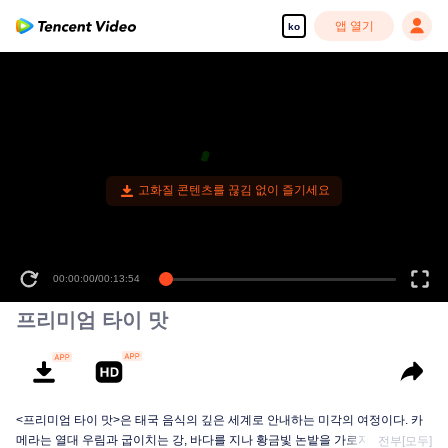
앱 열기
ko
고화질 콘텐츠를 끊김 없이 즐기세요
00:00:00
/
00:13:54
프리미엄 타이 맛
<프리미엄 타이 맛>은 태국 음식의 깊은 세계로 안내하는 미각의 여정이다. 카
메라는 열대 우림과 굽이치는 강, 바다를 지나 황금빛 논밭을 가로지르며, 레몬
전부[모두]