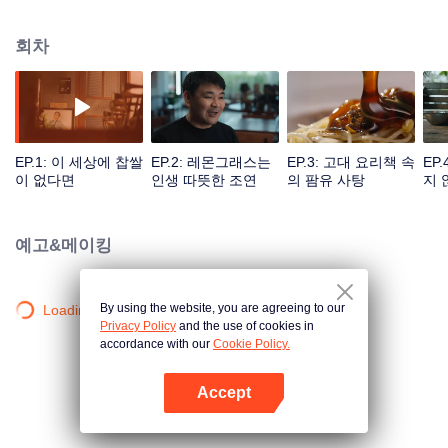
그라스와 코코넛밀크, 바다의 신선한 산물 같은 자연의 선물을 찾아 나선다. 이
다큐멘터리는 길거리에서 느껴지는 생생한 불의 열기와 구전으로 내려오는 비
회차
법이 만나는 현장을 담아내는 데 그치지 않는다. 전국을 누비는 셰프들의 발걸
음을 따라가며, 그들이 두 손으로 어떻게 오래된 방식을 고수하고 또 새롭게 해
석하는지, 어떻게 한 접시에 그 땅의 정서와 이야기를 담아 ‘백가지 맛’으로 빚어
내는지 그 이야기에 집중한다. 가장 진솔한 목소리로 전해지는 이 이야기를 통
해, 시청자는 각기 다른 태국 요리 속에 스며든, 가장 뜨겁고도 순수한 문화의 정
수를 마주하게 될 것이다.
EP.1: 이 세상에 찹쌀
EP.2: 레몬그래스는
EP.3: 고대 요리책 속
EP
이 없다면
인생 따뜻한 조연
의 팜유 사탕
지 
이 
예고&메이킹
By using the website, you are agreeing to our
Loading…
Privacy Policy
and the use of cookies in
accordance with our
Cookie Policy.
Accept
앱 열기