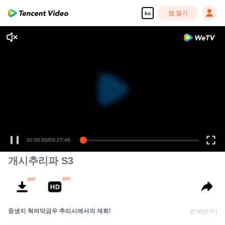
앱 열기
ko
00:00:00
/
00:27:46
개시추리파 S3
중생지 혁려막금우 추리시에서의 재회!
전부[모두]