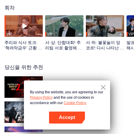
회차
VIP
VIP
VIP
VIP
추리파 식사 토크:
서·상: 단합대회! 추
서·하: 불꽃놀이 앙
발표
'혁려막금우' 근황 얘
리팀 서로 촬영해 주
코르! 다시 나타난 러
해시
기하며 명장면 돌려
기, 단어 맞히기
바 레전드 사진!
장면
보기
당신을 위한 추천
수로 무신 S2
By using the website, you are agreeing to our
Privacy Policy
and the use of cookies in
accordance with our
Cookie Policy.
자천
Accept
앱 열기