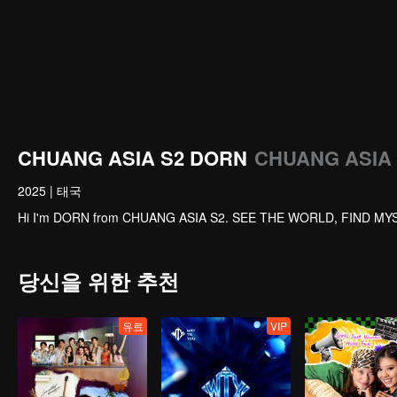
CHUANG ASIA S2 DORN
CHUANG ASI
2025
|
태국
Hi I'm DORN from CHUANG ASIA S2. SEE THE WORLD, FIND MY
당신을 위한 추천
유료
VIP