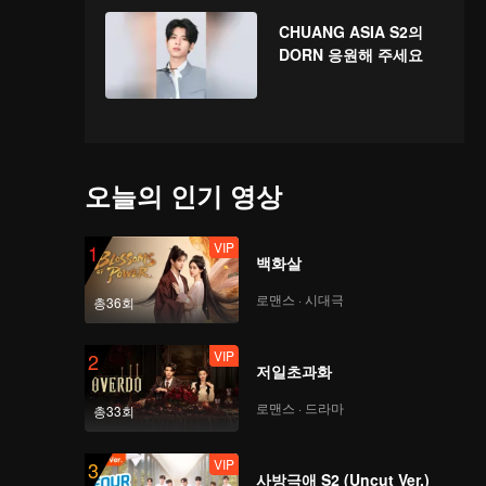
CHUANG ASIA S2의
DORN 응원해 주세요
오늘의 인기 영상
VIP
1
백화살
로맨스 · 시대극
총36회
VIP
2
저일초과화
로맨스 · 드라마
총33회
VIP
3
사방극애 S2 (Uncut Ver.)