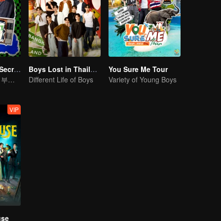
LOVE(X): Girls Secret Party
Boys Lost in Thailand·Behind the Scene
You Sure Me Tour
여자는 태어날 때부터 맘껏 즐길 권리가 있다
Different Life of Boys
Variety of Young Boys
VIP
use