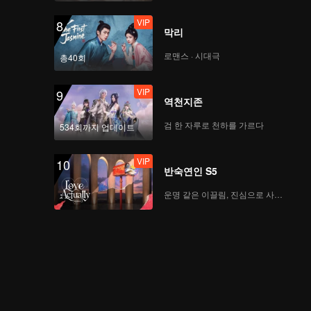
VIP
8
막리
로맨스 · 시대극
총40회
VIP
9
역천지존
검 한 자루로 천하를 가르다
534회까지 업데이트
VIP
10
반숙연인 S5
운명 같은 이끌림, 진심으로 사랑하다