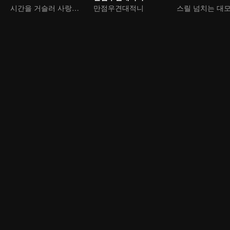
시간을 거슬러 사랑을 구한다
만점우견대적니
스릴 넘치는 대