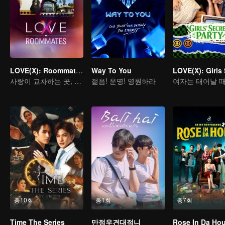
LOVE(X): Roommates
Way To You
사랑이 교차하는 곳, 심장이 울려 퍼지는 화려한 멜로디
젊음! 운명! 영원하라
총10회
총1회
총7회
Time The Series
만점우견대적니
Rose In Da Ho