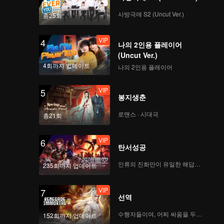
사방극애 S2 (Uncut Ver.)
총25회
VIP
4
나의 2인용 플레이어
(Uncut Ver.)
4회까지 업데이트
나의 2인용 플레이어
VIP
5
봉지생춘
로맨스 · 시대극
총21회
VIP
6
탄서성공
인류의 진화만이 유일한 해답이다
235회까지 업데이트
VIP
7
선역
수행자들이여, 어찌 싸움을 두려워하랴
152회까지 업데이트