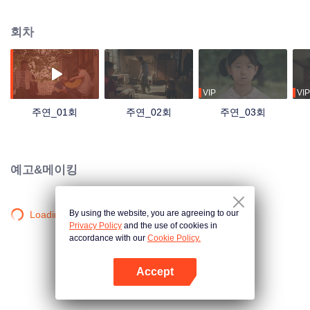
양치기 소녀에서 한 시대를 대표하는 진강 명창으로 성장한다. 또한 이 작품은
진강의 굴곡진 발전 과정을 통해 거대한 역사적 배경의 변화와 흥망을 비추고,
회차
중국 사회 40년 변화 속에서 평범한 사람들의 감정과 삶, 그리고 운명의 흐름을
그려낸다.
VIP
VIP
주연_01회
주연_02회
주연_03회
예고&메이킹
By using the website, you are agreeing to our
Loading…
Privacy Policy
and the use of cookies in
accordance with our
Cookie Policy.
Accept
앱 열기