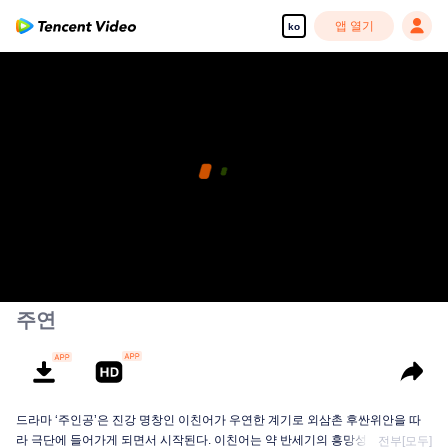
앱 열기
ko
주연
드라마 ‘주인공’은 진강 명창인 이친어가 우연한 계기로 외삼촌 후싼위안을 따
라 극단에 들어가게 되면서 시작된다. 이친어는 약 반세기의 흥망성쇠를 거쳐
전부[모두]