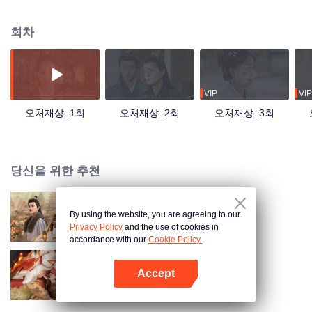
사랑의 싹이 트기 시작하며 정의를 지켜낸다.
회차
VIP
VIP
오처재상_1회
오처재상_2회
오처재상_3회
당신을 위한 추천
By using the website, you are agreeing to our
영봉귀 (Thai ver.)
Privacy Policy
and the use of cookies in
accordance with our
Cookie Policy.
Accept
옥노교
앱 열기