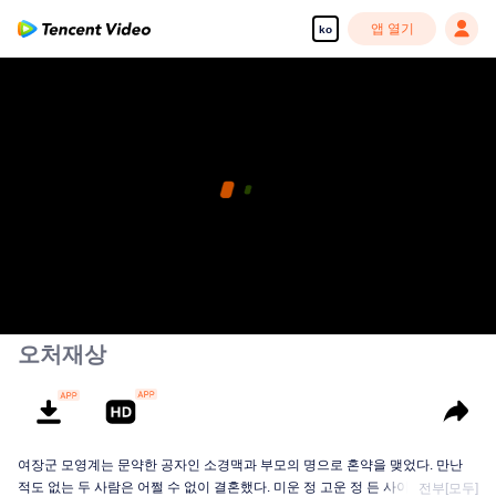
앱 열기
ko
오처재상
여장군 모영계는 문약한 공자인 소경맥과 부모의 명으로 혼약을 맺었다. 만난
적도 없는 두 사람은 어쩔 수 없이 결혼했다. 미운 정 고운 정 든 사이에 의외로
전부[모두]