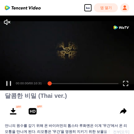
앱 열기
ko
00:00:00
/
00:10:31
달콤한 비밀 (Thai ver.)
언니의 원수를 갚기 위해 온 바이러먼의 톱스타 루화옌은 이계 '무간'에서 온 리
모퉁을 만나게 된다. 리모퉁은 '무간'을 영원히 지키기 위한 보물을 찾으러 왔고,
전부[모두]