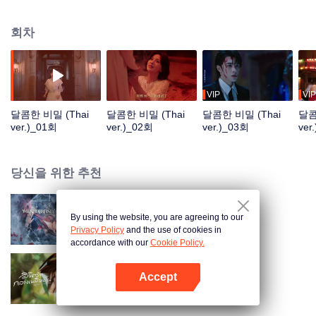
그 대가로 반드시 인간 세상의 가수 루화옌을 죽여야만 했다. 그러나 뜻밖에 루
화옌이 자기 전생의 연인임을 알게 되면서 사랑과 증오가 얽힌 숙명의 굴레가
회차
시작되는데...
VIP
VIP
달콤한 비밀 (Thai
달콤한 비밀 (Thai
달콤한 비밀 (Thai
달콤
ver.)_01회
ver.)_02회
ver.)_03회
ver
당신을 위한 추천
By using the website, you are agreeing to our
쌍생의 인연 (Thai. Ver.)
Privacy Policy
and the use of cookies in
accordance with our
Cookie Policy.
Accept
손바닥 위의 경의 (Thai Ver.)
앱 열기