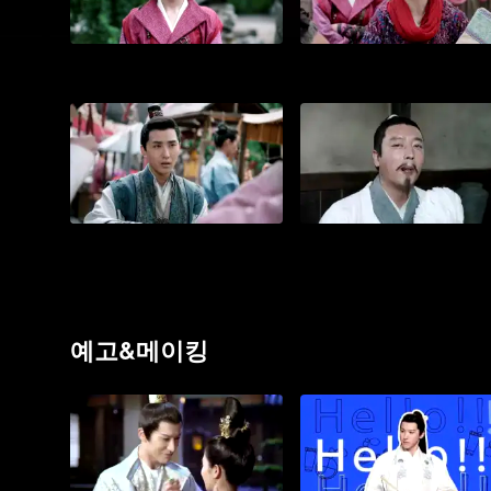
예고&메이킹