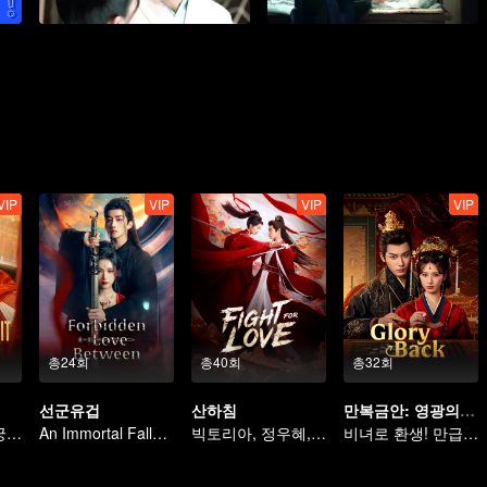
VIP
VIP
VIP
VIP
총24회
총40회
총32회
선군유겁
산하침
만복금안: 영광의 귀환
반골! 고아가 후궁 전체와 맞선다
An Immortal Falls in Love With a Witch
빅토리아, 정우혜, 집안과 나라를 지키다
비녀로 환생! 만급 황후의 악당 처벌기