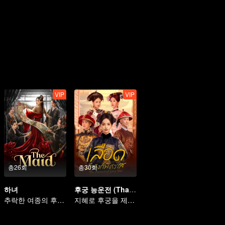
VIP
VIP
총26회
총30회
하녀
후궁 능운전 (Thai Ver.)
추락한 여종의 후택 공심기
지혜로 후궁을 제압한다! 고아 궁녀의 육궁 정복기