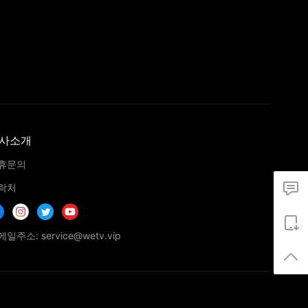
사소개
휴문의
락처
일주소: service@wetv.vip