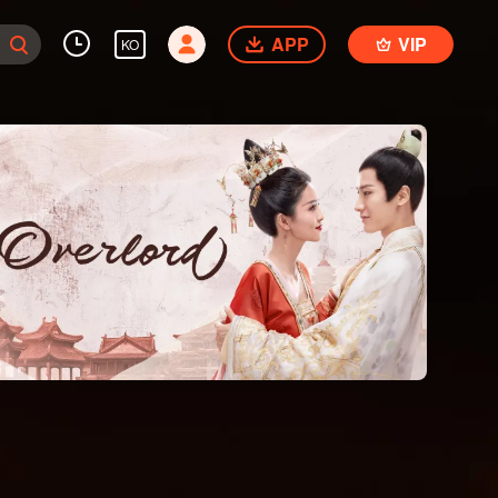
APP
VIP
KO