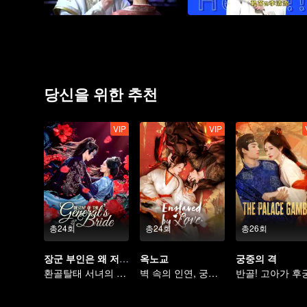
당신을 위한 추천
VIP
VIP
총24회
총24회
총26회
장군 부인은 왜 저럴까
옥노교
궁중의 격
환골탈태 서녀의 장군부를 향한 복수
벽 속의 인연, 궁전의 사랑