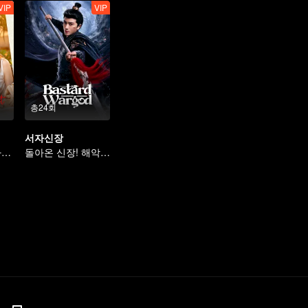
VIP
VIP
총24회
서자신장
신데렐라, 재벌가에 돌아오다
돌아온 신장! 해악을 제거하고 참사랑을 얻다