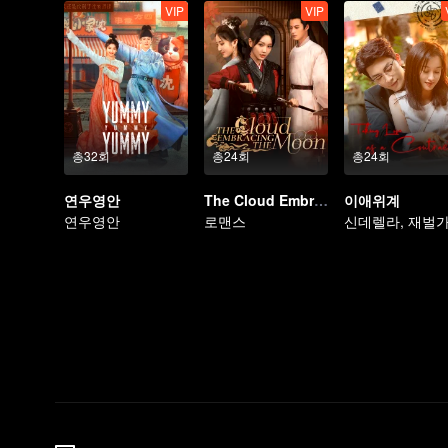
VIP
VIP
총32회
총24회
총24회
연우영안
The Cloud Embracing The Moon
이애위계
연우영안
로맨스