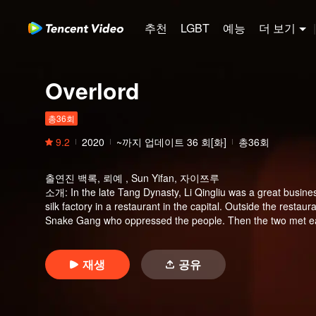
추천
LGBT
예능
더 보기
|
Overlord
총36회
9.2
2020
~까지 업데이트
36
회[화]
총36회
출연진
백록, 뢰예 , Sun Yifan, 자이쯔루
소개
:
In the late Tang Dynasty, Li Qingliu was a great busine
silk factory in a restaurant in the capital. Outside the resta
Snake Gang who oppressed the people. Then the two met eac
and they joined together to solve it. Li Qingliu and Long Aoyi 
as the prince was revealed later because of unscrupulous pr
Qingliu had to enter the palace. Long Aoyi also entered the 
재생
공유
two teamed up to reveal the truth. In the end, the profiteers’
Long Aoyi also came together...