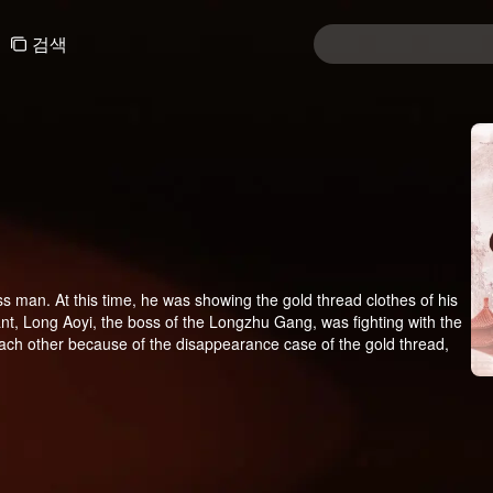
검색
ss man. At this time, he was showing the gold thread clothes of his
urant, Long Aoyi, the boss of the Longzhu Gang, was fighting with the
h other because of the disappearance case of the gold thread,
learned a lot from each other in the process. Li Qingliu’s identity
ofiteers. In order to protect Long Aoyi and the common people, Li
palace in order to avenge the people and met Li Qingliu again. The
 plan failed and the capital returned to peace again. Li Qingliu and