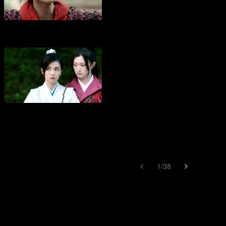
1
/
38